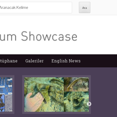
ra:
tüphane
Galeriler
English News