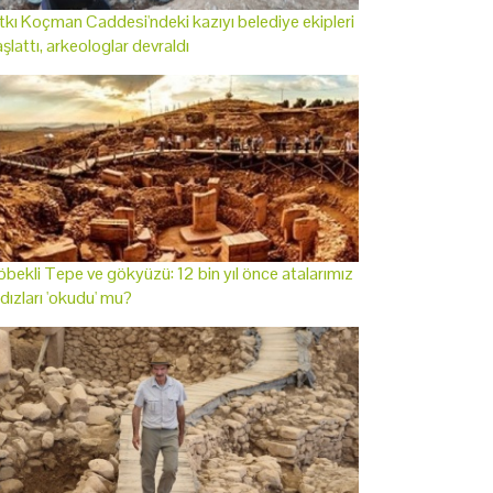
tkı Koçman Caddesi'ndeki kazıyı belediye ekipleri
şlattı, arkeologlar devraldı
bekli Tepe ve gökyüzü: 12 bin yıl önce atalarımız
ldızları 'okudu' mu?