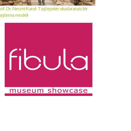
of. Dr. Necmi Karul: Taştepeler uluslararası bir
aştırma modeli