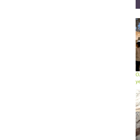
Öz
ye