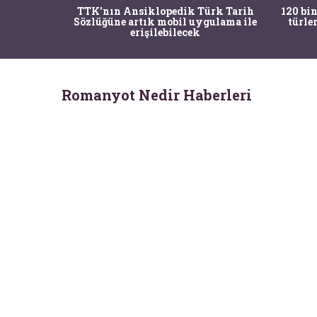
nrısı
TTK'nın Ansiklopedik Türk Tarih
120 bin
horos'un
Sözlüğüne artık mobil uygulama ile
türle
du
erişilebilecek
Romanyot Nedir Haberleri