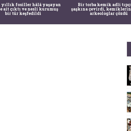
 yıllık fosiller hâlâ yaşayan
Bir torba kemik adli tıpç
re ait çıktı ve nesli kurumuş
şaşkına çevirdi, kemiklerin
bir tür keşfedildi
arkeologlar çözdü