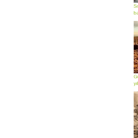
Sı
ba
Gö
yı