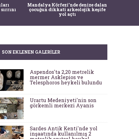
İstanbul
ıları
Mandalya Körfezi’nde denize dalan
Pasapo
 sırrını
çocuğun dikkati arkeolojik keşife
yol açtı
SON EKLENEN GALERILER
Aspendos'ta 2,20 metrelik
mermer Asklepios ve
Telesphoros heykeli bulundu
Urartu Medeniyeti'nin son
görkemli merkezi Ayanis
Sardes Antik Kenti'nde yol
inşaatında kullanılmış 2
metrelik anıtsal heykel