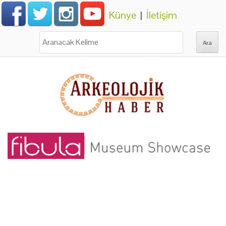
Künye
|
İletişim
Ara: