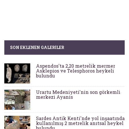
SON EKLENEN GALERILER
Aspendos'ta 2,20 metrelik mermer
Asklepios ve Telesphoros heykeli
bulundu
Urartu Medeniyeti'nin son görkemli
merkezi Ayanis
Sardes Antik Kenti'nde yol inşaatında
kullanılmış 2 metrelik anıtsal heykel
bulundu