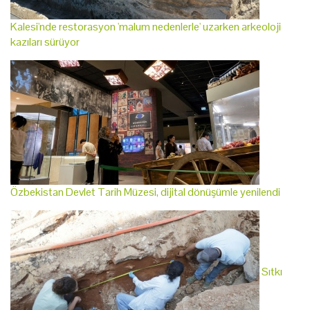
Kalesi'nde restorasyon 'malum nedenlerle' uzarken arkeoloji
kazıları sürüyor
Özbekistan Devlet Tarih Müzesi, dijital dönüşümle yenilendi
Sıtkı