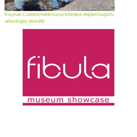
Koçman Caddesi'ndeki kazıyı belediye ekipleri başlattı,
arkeologlar devraldı