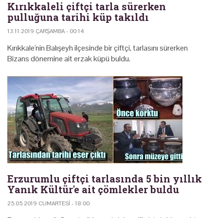
Kırıkkaleli çiftçi tarla sürerken
pulluğuna tarihi küp takıldı
13.11.2019 ÇARŞAMBA - 00:14
Kırıkkale'nin Balışeyh ilçesinde bir çiftçi, tarlasını sürerken
Bizans dönemine ait erzak küpü buldu.
Erzurumlu çiftçi tarlasında 5 bin yıllık
Yanık Kültür'e ait çömlekler buldu
25.05.2019 CUMARTESI - 18:00