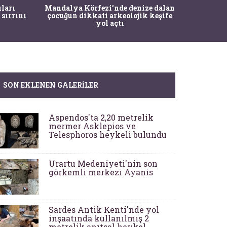
İstanbul
ıları
Mandalya Körfezi’nde denize dalan
Pasapo
 sırrını
çocuğun dikkati arkeolojik keşife
yol açtı
SON EKLENEN GALERILER
Aspendos'ta 2,20 metrelik
mermer Asklepios ve
Telesphoros heykeli bulundu
Urartu Medeniyeti'nin son
görkemli merkezi Ayanis
Sardes Antik Kenti'nde yol
inşaatında kullanılmış 2
metrelik anıtsal heykel