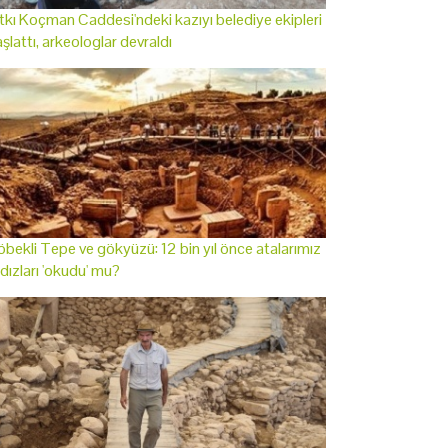
tkı Koçman Caddesi'ndeki kazıyı belediye ekipleri
şlattı, arkeologlar devraldı
bekli Tepe ve gökyüzü: 12 bin yıl önce atalarımız
ldızları 'okudu' mu?