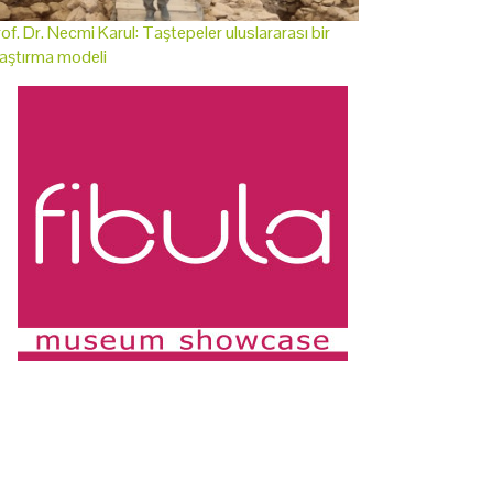
of. Dr. Necmi Karul: Taştepeler uluslararası bir
aştırma modeli