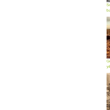
Sı
ba
Gö
yı