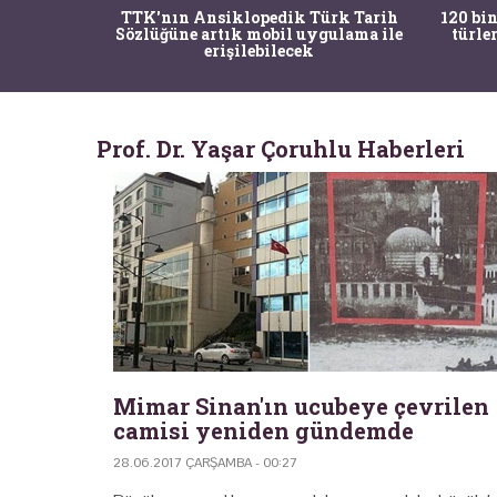
nrısı
TTK'nın Ansiklopedik Türk Tarih
120 bin
horos'un
Sözlüğüne artık mobil uygulama ile
türle
du
erişilebilecek
Prof. Dr. Yaşar Çoruhlu Haberleri
Mimar Sinan'ın ucubeye çevrilen
camisi yeniden gündemde
28.06.2017 ÇARŞAMBA - 00:27