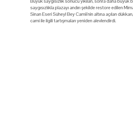
Büyük saygısızlık sonucu yıkılan, sonra daha büyük b
saygısızlıkla plazayı andırı şekilde restore edilen Mim
Sinan Eseri Süheyl Bey Camii'nin altına açılan dükkan
cami ile ilgili tartışmaları yeniden alevlendirdi.