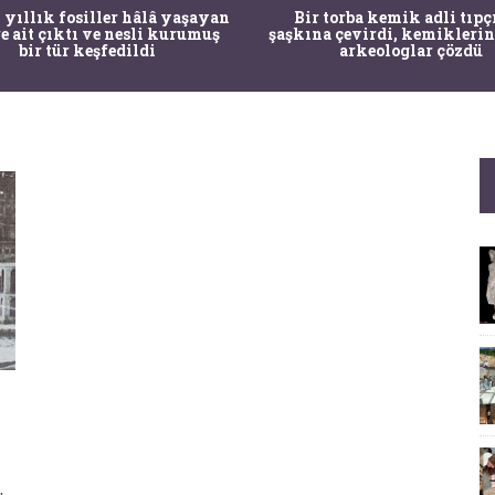
 yıllık fosiller hâlâ yaşayan
Bir torba kemik adli tıpç
re ait çıktı ve nesli kurumuş
şaşkına çevirdi, kemiklerin
bir tür keşfedildi
arkeologlar çözdü