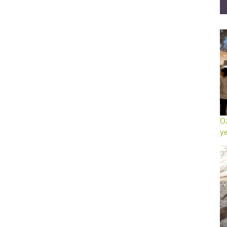
Öz
ye