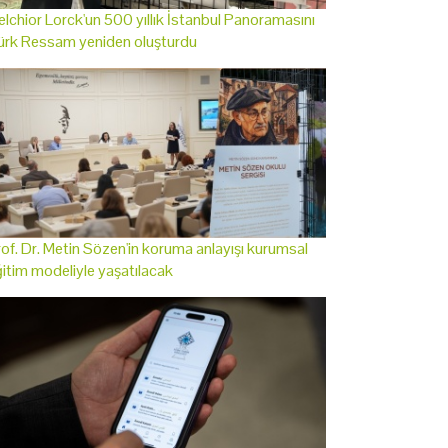
lchior Lorck'un 500 yıllık İstanbul Panoramasını
ürk Ressam yeniden oluşturdu
of. Dr. Metin Sözen'in koruma anlayışı kurumsal
itim modeliyle yaşatılacak