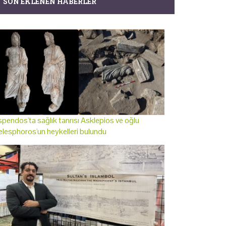
SON EKLENEN HABERLER
pendos'ta sağlık tanrısı Asklepios ve oğlu
lesphoros'un heykelleri bulundu