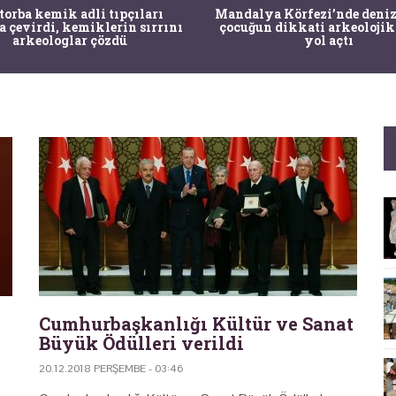
 torba kemik adli tıpçıları
Mandalya Körfezi’nde deniz
a çevirdi, kemiklerin sırrını
çocuğun dikkati arkeolojik
arkeologlar çözdü
yol açtı
Cumhurbaşkanlığı Kültür ve Sanat
Büyük Ödülleri verildi
20.12.2018 PERŞEMBE - 03:46