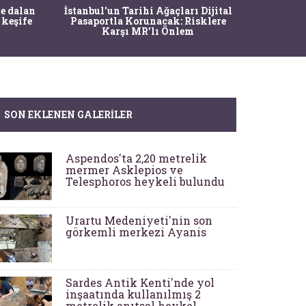
Ma
e dalan
İstanbul'un Tarihi Ağaçları Dijital
Operasy
 keşife
Pasaportla Korunacak: Risklere
M
Karşı MR'lı Önlem
SON EKLENEN GALERILER
Aspendos'ta 2,20 metrelik
mermer Asklepios ve
Telesphoros heykeli bulundu
Urartu Medeniyeti'nin son
görkemli merkezi Ayanis
Sardes Antik Kenti'nde yol
inşaatında kullanılmış 2
metrelik anıtsal heykel