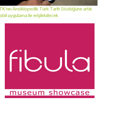
K'nın Ansiklopedik Türk Tarih Sözlüğüne artık
bil uygulama ile erişilebilecek