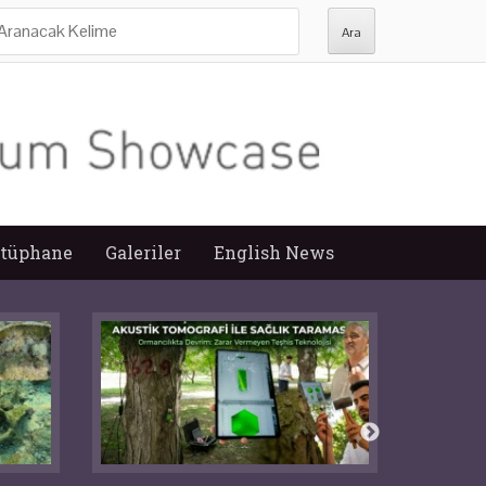
ra:
tüphane
Galeriler
English News