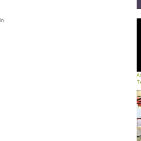
in
As
Te