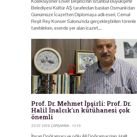
Koleksiyoner Enver Beşinci'nin İstanbul Büyükşehir
Belediyesi Kültür AŞ tarafından basılan Osmanlı'dan
Günümüze İcazetten Diplomaya adlı eseri, Cemal
Reşit Rey Konser Salonu'nda gerçekleştirilen törenle
tanıtılırken, eserde yer alan icazet,…
Prof. Dr. Mehmet İpşirli: Prof. Dr.
Halil İnalcık'ın kütühanesi çok
önemli
25.07.2018 ÇARŞAMBA - 13:19
İhsan Doğramacı ve oğlu Ali Doğramacı'nın, Halil