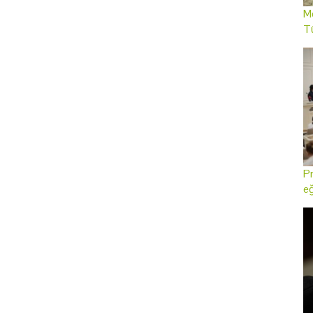
Me
T
Pr
eğ