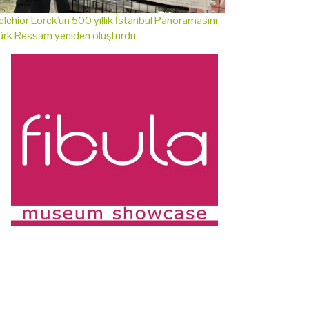
lchior Lorck'un 500 yıllık İstanbul Panoramasını
ürk Ressam yeniden oluşturdu