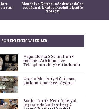
İstanbul
ıları
Mandalya Körfezi’nde denize dalan
Pasapo
 sırrını
çocuğun dikkati arkeolojik keşife
yol açtı
SON EKLENEN GALERILER
Aspendos'ta 2,20 metrelik
mermer Asklepios ve
Telesphoros heykeli bulundu
Urartu Medeniyeti'nin son
görkemli merkezi Ayanis
Sardes Antik Kenti'nde yol
inşaatında kullanılmış 2
metrelik anıtsal heykel