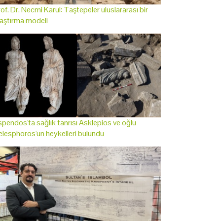
of. Dr. Necmi Karul: Taştepeler uluslararası bir
aştırma modeli
pendos'ta sağlık tanrısı Asklepios ve oğlu
lesphoros'un heykelleri bulundu