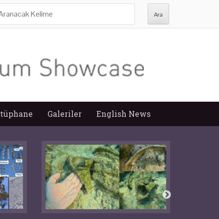
ra:
tüphane
Galeriler
English News