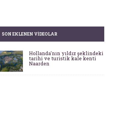
SON EKLENEN VIDEOLAR
Hollanda'nın yıldız şeklindeki
tarihi ve turistik kale kenti
Naarden
Evciler: Kadim Anadolu'nun
Kadim Köyü
Syedra Antik Kenti Kazıları