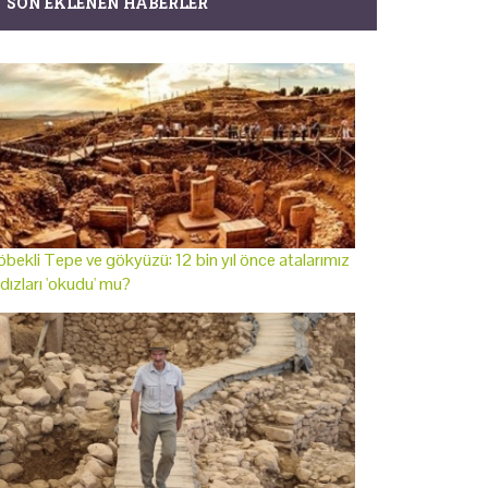
SON EKLENEN HABERLER
bekli Tepe ve gökyüzü: 12 bin yıl önce atalarımız
ldızları 'okudu' mu?