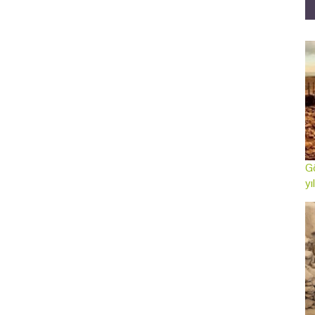
Gö
yı