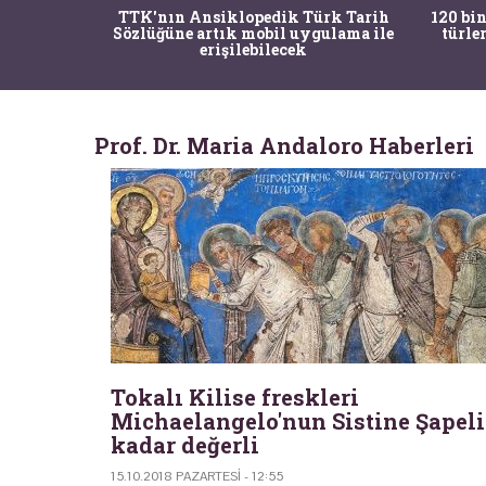
nrısı
TTK'nın Ansiklopedik Türk Tarih
120 bin
horos'un
Sözlüğüne artık mobil uygulama ile
türle
du
erişilebilecek
Prof. Dr. Maria Andaloro Haberleri
Tokalı Kilise freskleri
Michaelangelo'nun Sistine Şapeli
kadar değerli
15.10.2018 PAZARTESI - 12:55