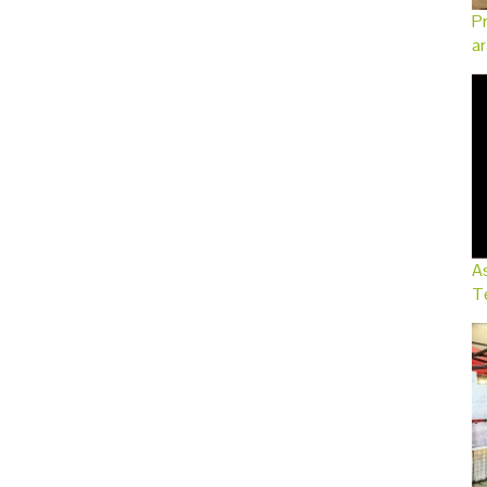
Pr
ar
As
Te