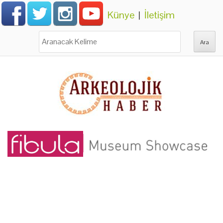
Künye
|
İletişim
Ara: