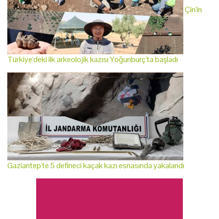
Çin'in
Türkiye'deki ilk arkeolojik kazısı Yoğunburç'ta başladı
Gaziantep'te 5 defineci kaçak kazı esnasında yakalandı