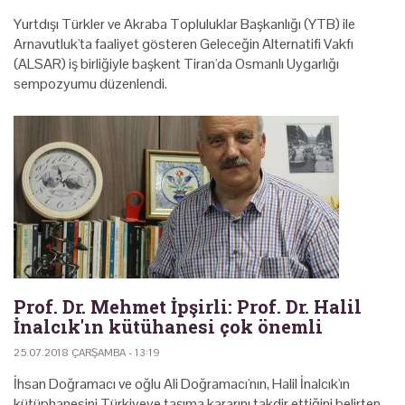
Yurtdışı Türkler ve Akraba Topluluklar Başkanlığı (YTB) ile
Arnavutluk'ta faaliyet gösteren Geleceğin Alternatifi Vakfı
(ALSAR) iş birliğiyle başkent Tiran'da Osmanlı Uygarlığı
sempozyumu düzenlendi.
Prof. Dr. Mehmet İpşirli: Prof. Dr. Halil
İnalcık'ın kütühanesi çok önemli
25.07.2018 ÇARŞAMBA - 13:19
İhsan Doğramacı ve oğlu Ali Doğramacı'nın, Halil İnalcık'ın
kütüphanesini Türkiyeye taşıma kararını takdir ettiğini belirten