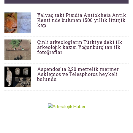
Yalvaç'taki Pisidia Antiokheia Antik
Kenti'nde bulunan 1500 yıllık litürjik
kap
Çinli arkeologların Türkiye'deki ilk
arkeolojik kazısı Yoğunburç'tan ilk
fotoğraflar
Aspendos'ta 2,20 metrelik mermer
Asklepios ve Telesphoros heykeli
bulundu