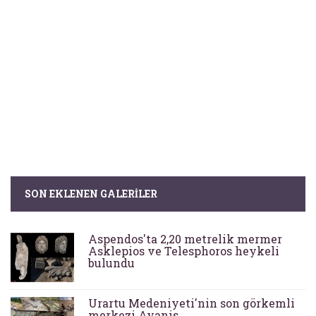
SON EKLENEN GALERILER
Aspendos'ta 2,20 metrelik mermer
Asklepios ve Telesphoros heykeli
bulundu
Urartu Medeniyeti'nin son görkemli
merkezi Ayanis