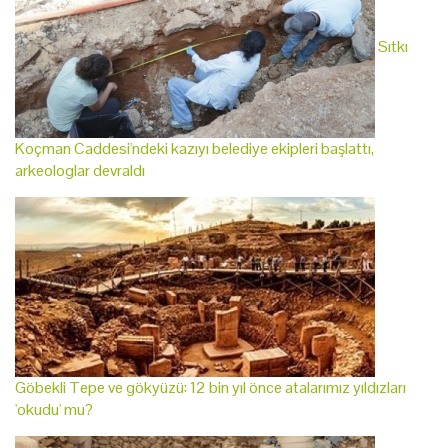
Sıtkı
Koçman Caddesi'ndeki kazıyı belediye ekipleri başlattı,
arkeologlar devraldı
Göbekli Tepe ve gökyüzü: 12 bin yıl önce atalarımız yıldızları
'okudu' mu?