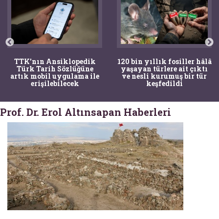
TTK'nın Ansiklopedik
120 bin yıllık fosiller hâlâ
Türk Tarih Sözlüğüne
yaşayan türlere ait çıktı
artık mobil uygulama ile
ve nesli kurumuş bir tür
erişilebilecek
keşfedildi
Prof. Dr. Erol Altınsapan Haberleri