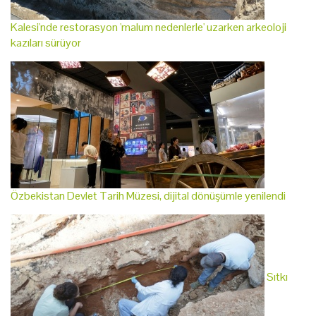
Kalesi'nde restorasyon 'malum nedenlerle' uzarken arkeoloji
kazıları sürüyor
Özbekistan Devlet Tarih Müzesi, dijital dönüşümle yenilendi
Sıtkı