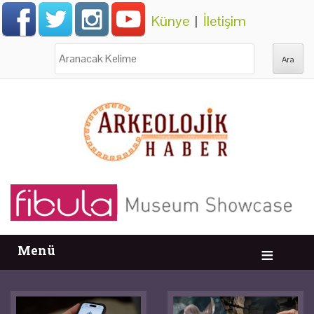
Künye
|
İletişim
Ara:
Menü