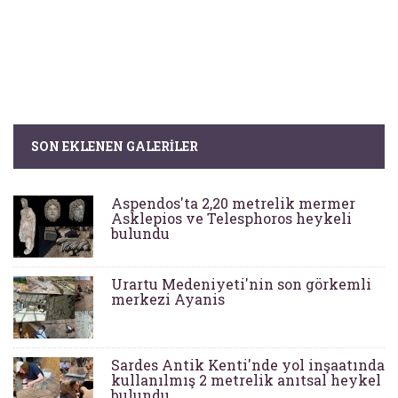
SON EKLENEN GALERILER
Aspendos'ta 2,20 metrelik mermer
Asklepios ve Telesphoros heykeli
bulundu
Urartu Medeniyeti'nin son görkemli
merkezi Ayanis
Sardes Antik Kenti'nde yol inşaatında
kullanılmış 2 metrelik anıtsal heykel
bulundu