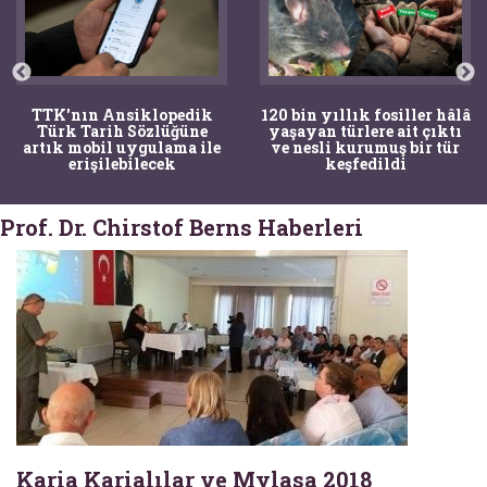
TTK'nın Ansiklopedik
120 bin yıllık fosiller hâlâ
Türk Tarih Sözlüğüne
yaşayan türlere ait çıktı
artık mobil uygulama ile
ve nesli kurumuş bir tür
erişilebilecek
keşfedildi
Prof. Dr. Chirstof Berns Haberleri
Karia Karialılar ve Mylasa 2018