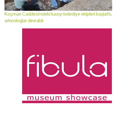
Koçman Caddesi'ndeki kazıyı belediye ekipleri başlattı,
arkeologlar devraldı