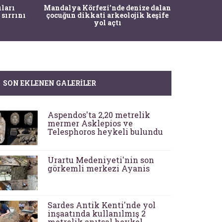
İstanbul
ıları
Mandalya Körfezi’nde denize dalan
Pasapo
 sırrını
çocuğun dikkati arkeolojik keşife
yol açtı
SON EKLENEN GALERILER
Aspendos'ta 2,20 metrelik
mermer Asklepios ve
Telesphoros heykeli bulundu
Urartu Medeniyeti'nin son
görkemli merkezi Ayanis
Sardes Antik Kenti'nde yol
inşaatında kullanılmış 2
metrelik anıtsal heykel