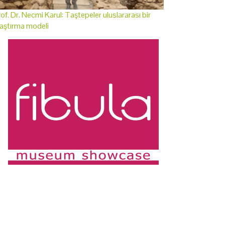
of. Dr. Necmi Karul: Taştepeler uluslararası bir
aştırma modeli