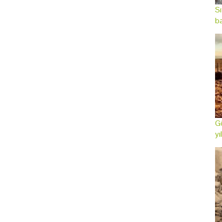
Sı
ba
Gö
yı