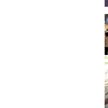
Öz
ye