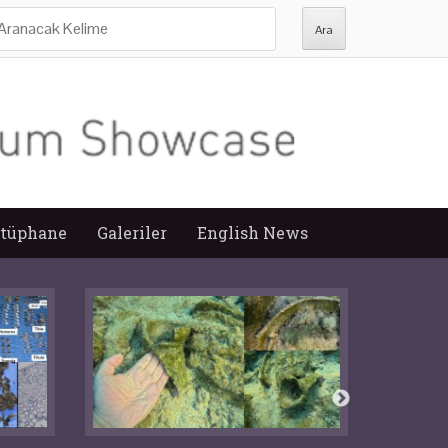
ra:
tüphane
Galeriler
English News