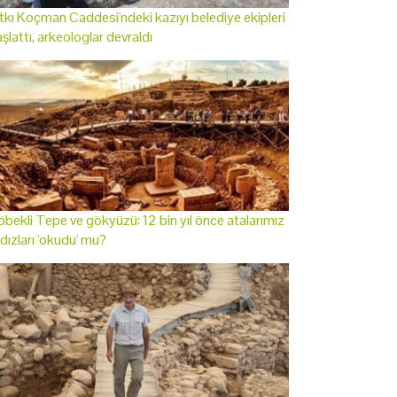
tkı Koçman Caddesi'ndeki kazıyı belediye ekipleri
şlattı, arkeologlar devraldı
bekli Tepe ve gökyüzü: 12 bin yıl önce atalarımız
ldızları 'okudu' mu?