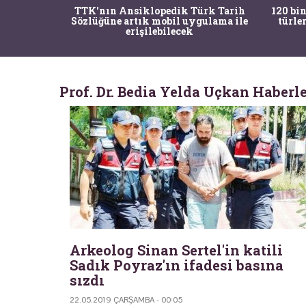
nrısı
TTK'nın Ansiklopedik Türk Tarih
120 bin
horos'un
Sözlüğüne artık mobil uygulama ile
türle
du
erişilebilecek
Prof. Dr. Bedia Yelda Uçkan Haberle
Arkeolog Sinan Sertel'in katili
Sadık Poyraz'ın ifadesi basına
sızdı
22.05.2019 ÇARŞAMBA - 00:05