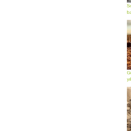
Sı
ba
Gö
yı