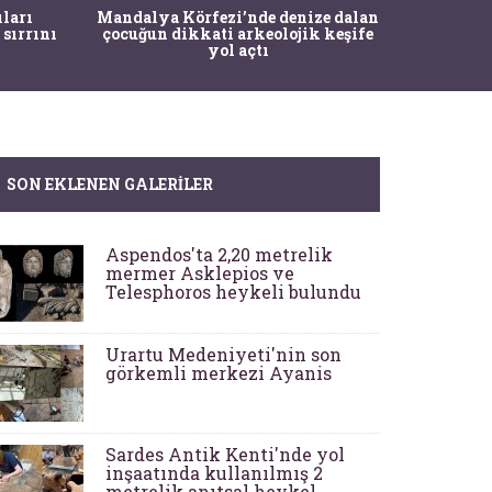
İstanbul
ıları
Mandalya Körfezi’nde denize dalan
Pasapo
 sırrını
çocuğun dikkati arkeolojik keşife
yol açtı
SON EKLENEN GALERILER
Aspendos'ta 2,20 metrelik
mermer Asklepios ve
Telesphoros heykeli bulundu
Urartu Medeniyeti'nin son
görkemli merkezi Ayanis
Sardes Antik Kenti'nde yol
inşaatında kullanılmış 2
metrelik anıtsal heykel