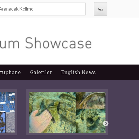
ra:
tüphane
Galeriler
English News