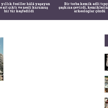
 yıllık fosiller hâlâ yaşayan
Bir torba kemik adli tıpç
re ait çıktı ve nesli kurumuş
şaşkına çevirdi, kemiklerin
bir tür keşfedildi
arkeologlar çözdü