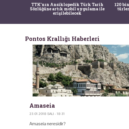
nrısı
TTK'nın Ansiklopedik Türk Tarih
120 bin
horos'un
Sözlüğüne artık mobil uygulama ile
türle
du
erişilebilecek
Pontos Krallığı Haberleri
Amaseia
23.01.2018 SALI - 18:31
Amaseia neresidir?