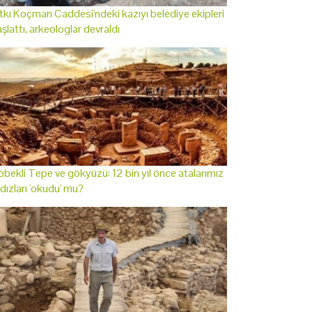
tkı Koçman Caddesi'ndeki kazıyı belediye ekipleri
şlattı, arkeologlar devraldı
bekli Tepe ve gökyüzü: 12 bin yıl önce atalarımız
ldızları 'okudu' mu?