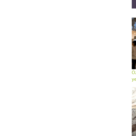
Öz
ye