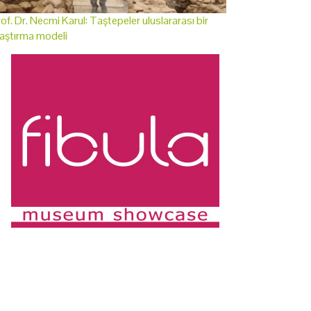
of. Dr. Necmi Karul: Taştepeler uluslararası bir
aştırma modeli