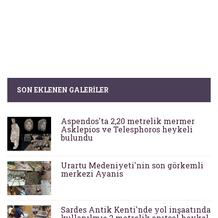
SON EKLENEN GALERILER
Aspendos'ta 2,20 metrelik mermer
Asklepios ve Telesphoros heykeli
bulundu
Urartu Medeniyeti'nin son görkemli
merkezi Ayanis
Sardes Antik Kenti'nde yol inşaatında
kullanılmış 2 metrelik anıtsal heykel