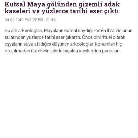
Kutsal Maya gölünden gizemli adak
kaseleri ve yüzlerce tarihi eser çıktı
04.02.2019 PAZARTESI - 01:48
Su altı arkeologları, Mayaların kutsal saydığı Petén Itzá Gölünün
sularından yüzlerce tarihi eser çıkarttı. Önce dini ritüel olarak
eşyaların suya atıldığını düşünen arkeologlar, konumları hiç
bozulmadan üstekinin içinde bıçakla yanık odun parçaları…