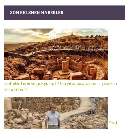
SON EKLENEN HABERLER
Göbekli Tepe ve gökyüzü: 12 bin yıl önce atalarımız yıldızları
'okudu' mu?
Prof.