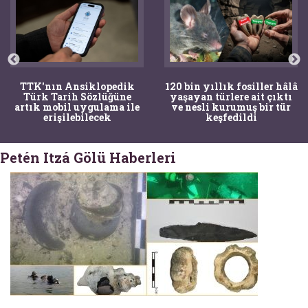
TTK'nın Ansiklopedik
120 bin yıllık fosiller hâlâ
Türk Tarih Sözlüğüne
yaşayan türlere ait çıktı
artık mobil uygulama ile
ve nesli kurumuş bir tür
erişilebilecek
keşfedildi
Petén Itzá Gölü Haberleri