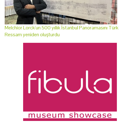
Melchior Lorck'un 500 yıllık İstanbul Panoramasını Türk
Ressam yeniden oluşturdu