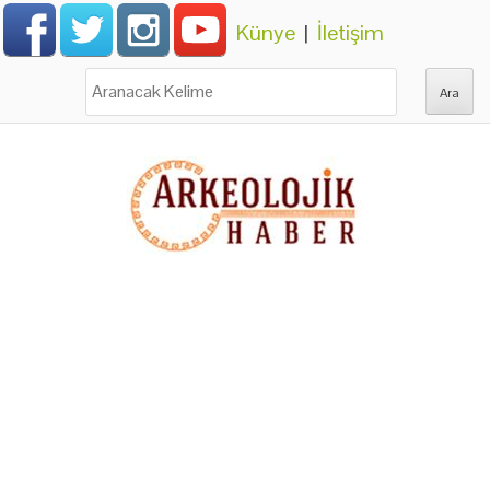
Künye
|
İletişim
Ara: