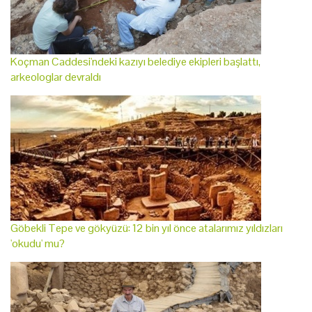
Koçman Caddesi'ndeki kazıyı belediye ekipleri başlattı,
arkeologlar devraldı
Göbekli Tepe ve gökyüzü: 12 bin yıl önce atalarımız yıldızları
'okudu' mu?