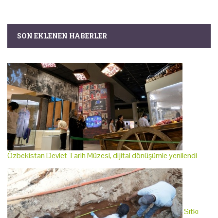
SON EKLENEN HABERLER
Özbekistan Devlet Tarih Müzesi, dijital dönüşümle yenilendi
Sıtkı