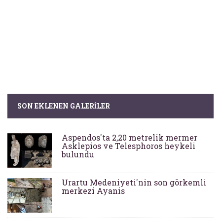
SON EKLENEN GALERILER
Aspendos'ta 2,20 metrelik mermer
Asklepios ve Telesphoros heykeli
bulundu
Urartu Medeniyeti'nin son görkemli
merkezi Ayanis