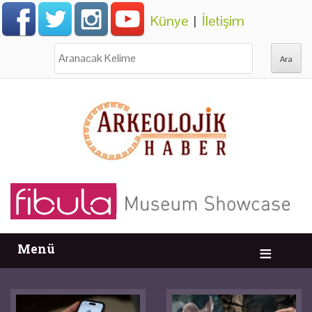
Künye
|
İletişim
Ara:
Menü