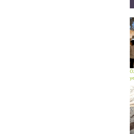
Öz
ye