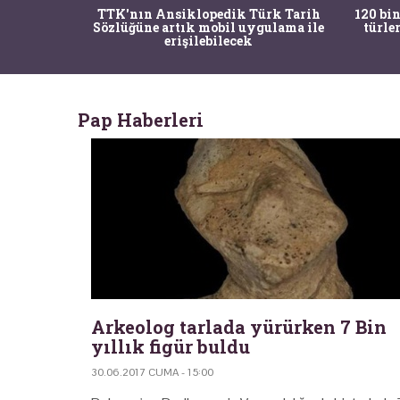
nrısı
TTK'nın Ansiklopedik Türk Tarih
120 bin
horos'un
Sözlüğüne artık mobil uygulama ile
türle
du
erişilebilecek
Pap Haberleri
Arkeolog tarlada yürürken 7 Bin
yıllık figür buldu
30.06.2017 CUMA - 15:00