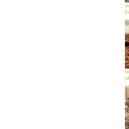
Sı
ba
Gö
yı