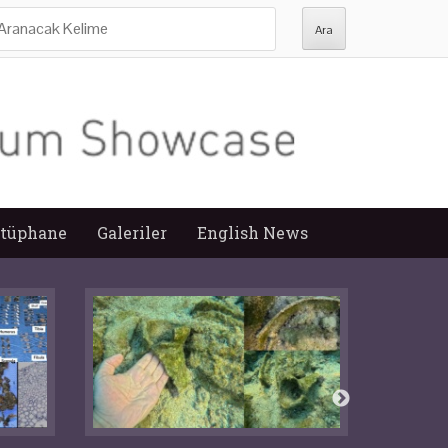
ra:
tüphane
Galeriler
English News