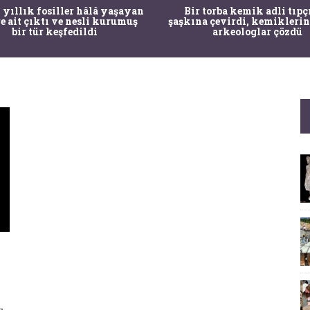
 yıllık fosiller hâlâ yaşayan
Bir torba kemik adli tıpç
re ait çıktı ve nesli kurumuş
şaşkına çevirdi, kemiklerin
bir tür keşfedildi
arkeologlar çözdü