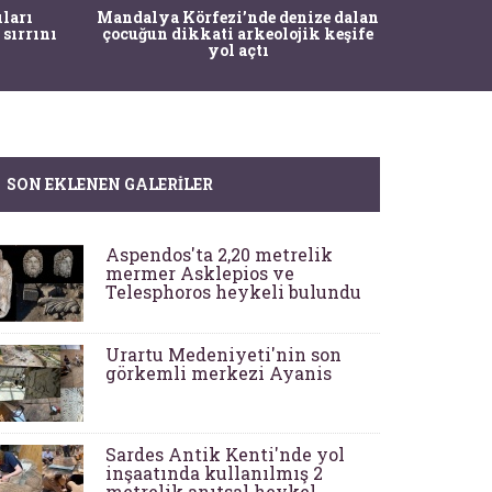
İstanbul
ıları
Mandalya Körfezi’nde denize dalan
Pasapo
 sırrını
çocuğun dikkati arkeolojik keşife
yol açtı
SON EKLENEN GALERILER
Aspendos'ta 2,20 metrelik
mermer Asklepios ve
Telesphoros heykeli bulundu
Urartu Medeniyeti'nin son
görkemli merkezi Ayanis
Sardes Antik Kenti'nde yol
inşaatında kullanılmış 2
metrelik anıtsal heykel