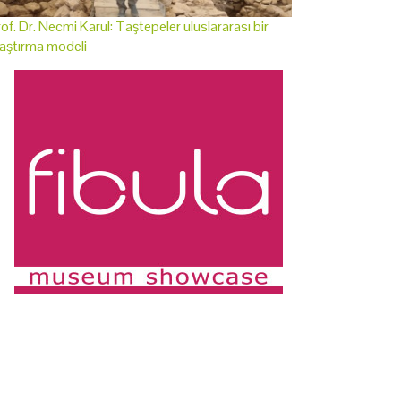
of. Dr. Necmi Karul: Taştepeler uluslararası bir
aştırma modeli