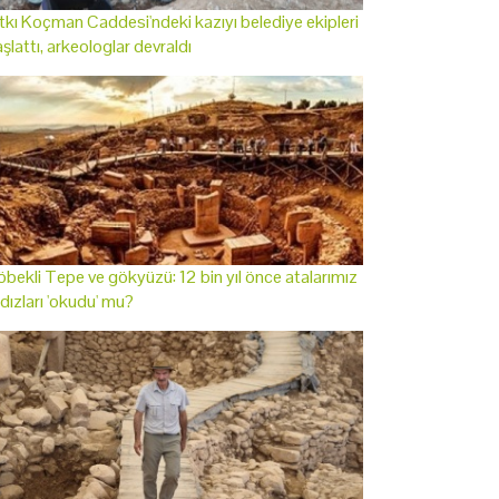
tkı Koçman Caddesi'ndeki kazıyı belediye ekipleri
şlattı, arkeologlar devraldı
bekli Tepe ve gökyüzü: 12 bin yıl önce atalarımız
ldızları 'okudu' mu?