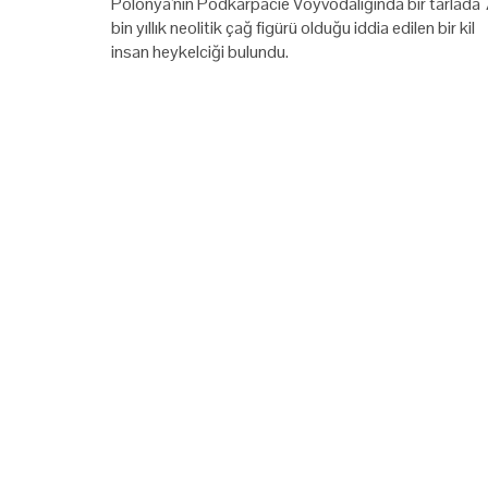
Polonya'nın Podkarpacie Voyvodalığında bir tarlada 
bin yıllık neolitik çağ figürü olduğu iddia edilen bir kil
insan heykelciği bulundu.