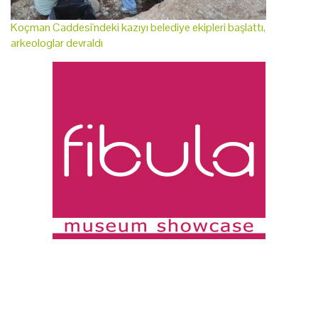
Koçman Caddesi'ndeki kazıyı belediye ekipleri başlattı,
arkeologlar devraldı