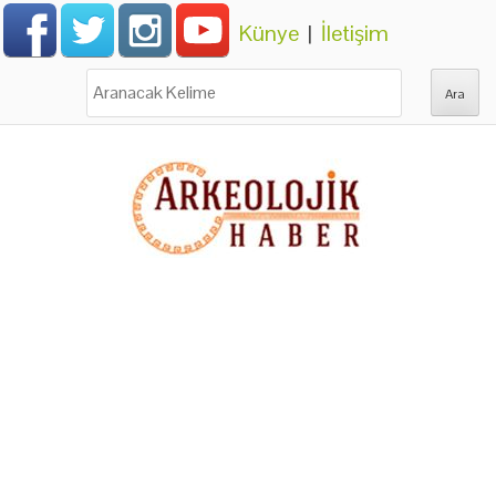
Künye
|
İletişim
Ara: