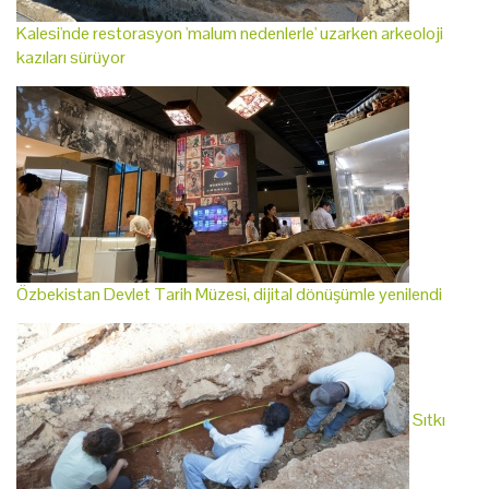
Kalesi'nde restorasyon 'malum nedenlerle' uzarken arkeoloji
kazıları sürüyor
Özbekistan Devlet Tarih Müzesi, dijital dönüşümle yenilendi
Sıtkı