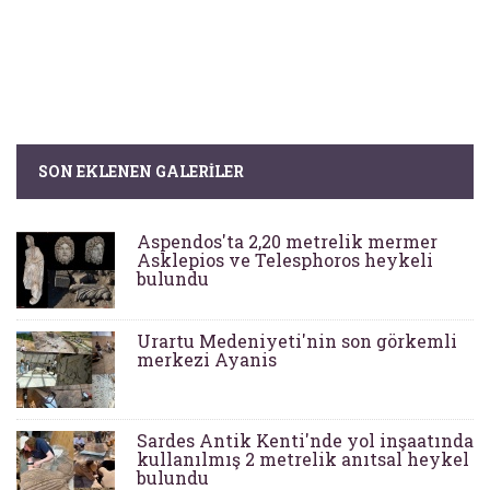
SON EKLENEN GALERILER
Aspendos'ta 2,20 metrelik mermer
Asklepios ve Telesphoros heykeli
bulundu
Urartu Medeniyeti'nin son görkemli
merkezi Ayanis
Sardes Antik Kenti'nde yol inşaatında
kullanılmış 2 metrelik anıtsal heykel
bulundu