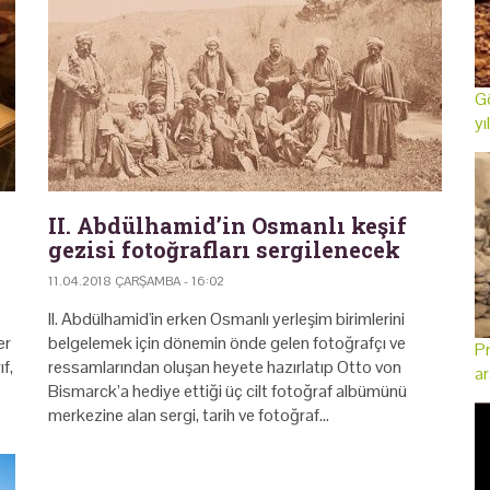
Gö
yı
II. Abdülhamid’in Osmanlı keşif
gezisi fotoğrafları sergilenecek
11.04.2018 ÇARŞAMBA - 16:02
II. Abdülhamid'in erken Osmanlı yerleşim birimlerini
er
belgelemek için dönem­in önde gelen fotoğrafçı ve
Pr
f,
ressamlarından oluşan heyete hazırlatıp Otto von
ar
Bismarck’a hediye ettiği üç cilt fotoğraf albümünü
merkezine alan sergi, tarih ve fotoğraf…