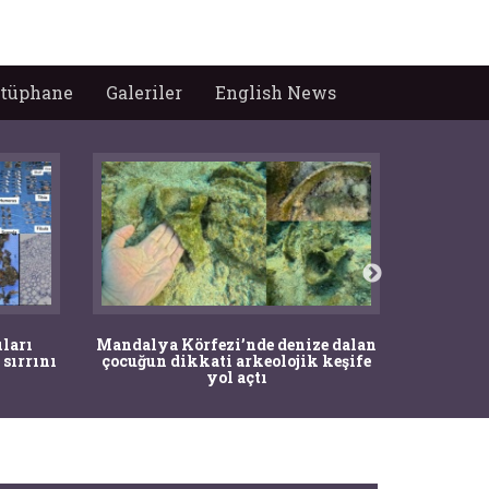
tüphane
Galeriler
English News
İstanbul
ıları
Mandalya Körfezi’nde denize dalan
Pasapo
 sırrını
çocuğun dikkati arkeolojik keşife
yol açtı