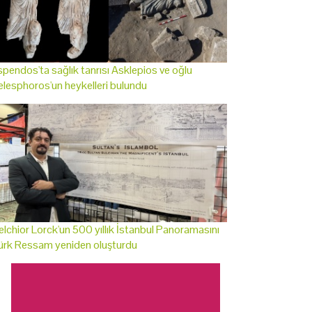
pendos'ta sağlık tanrısı Asklepios ve oğlu
lesphoros'un heykelleri bulundu
lchior Lorck'un 500 yıllık İstanbul Panoramasını
ürk Ressam yeniden oluşturdu