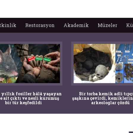
tkinlik
Restorasyon
Akademik
Müzeler
Kü
 yıllık fosiller hâlâ yaşayan
Bir torba kemik adli tıpç
re ait çıktı ve nesli kurumuş
şaşkına çevirdi, kemiklerin
bir tür keşfedildi
arkeologlar çözdü