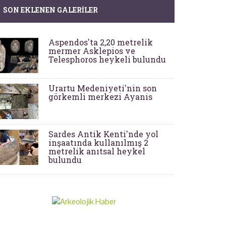
SON EKLENEN GALERILER
Aspendos'ta 2,20 metrelik
mermer Asklepios ve
Telesphoros heykeli bulundu
Urartu Medeniyeti'nin son
görkemli merkezi Ayanis
Sardes Antik Kenti'nde yol
inşaatında kullanılmış 2
metrelik anıtsal heykel
bulundu