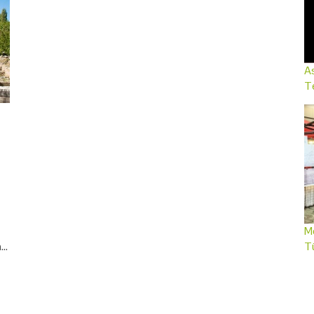
As
Te
Me
n…
T