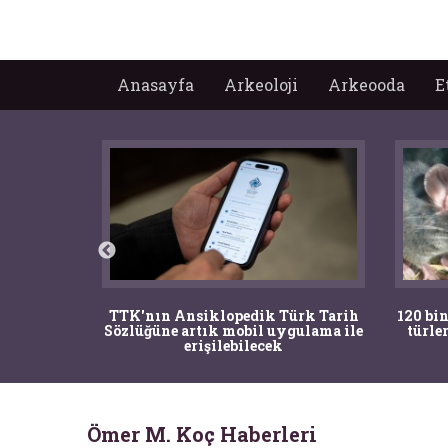
Anasayfa
Arkeoloji
Arkeooda
E
nrısı
TTK'nın Ansiklopedik Türk Tarih
120 bin
horos'un
Sözlüğüne artık mobil uygulama ile
türle
du
erişilebilecek
Ömer M. Koç Haberleri