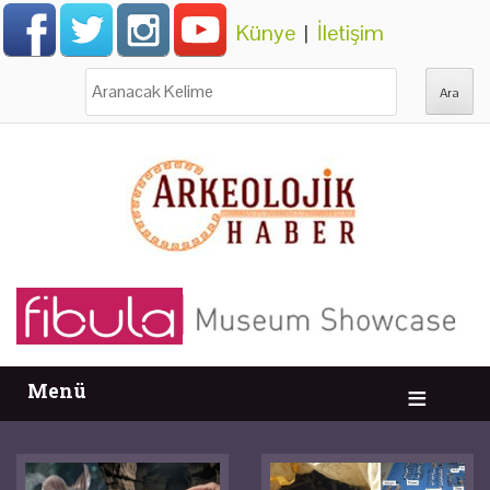
Künye
|
İletişim
Ara:
Menü