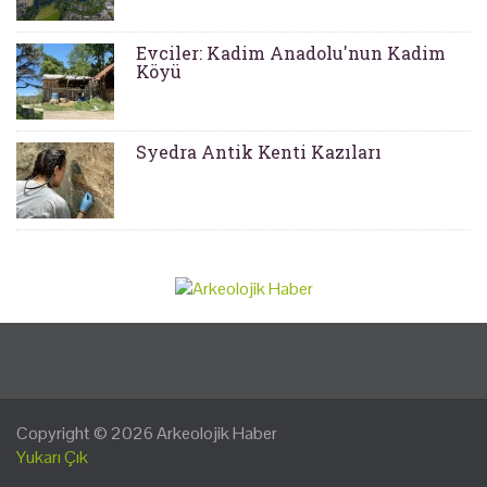
Evciler: Kadim Anadolu'nun Kadim
Köyü
Syedra Antik Kenti Kazıları
Copyright © 2026
Arkeolojik Haber
Yukarı Çık