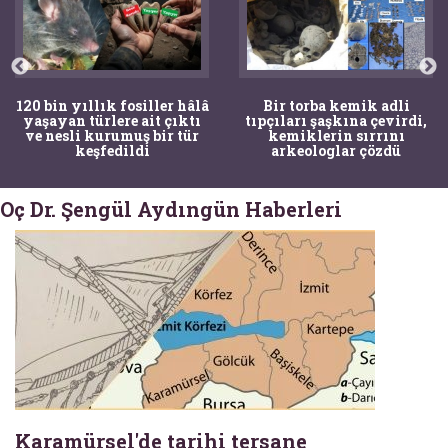
120 bin yıllık fosiller hâlâ
Bir torba kemik adli
yaşayan türlere ait çıktı
tıpçıları şaşkına çevirdi,
ve nesli kurumuş bir tür
kemiklerin sırrını
keşfedildi
arkeologlar çözdü
Oç Dr. Şengül Aydıngün Haberleri
Karamürsel'de tarihi tersane