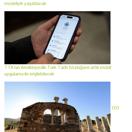
modeliyle yaşatılacak
TTK'nın Ansiklopedik Türk Tarih Sözlüğüne artık mobil
uygulama ile erişilebilecek
120