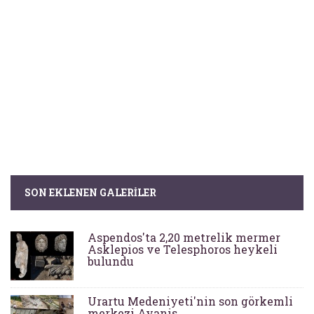
SON EKLENEN GALERILER
Aspendos'ta 2,20 metrelik mermer
Asklepios ve Telesphoros heykeli
bulundu
Urartu Medeniyeti'nin son görkemli
merkezi Ayanis