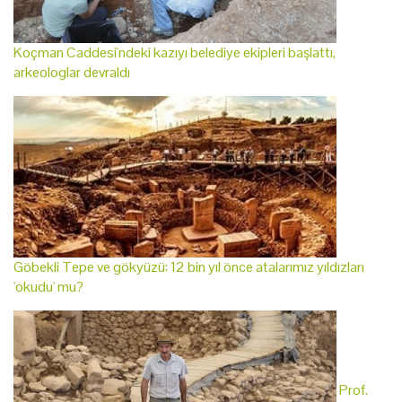
Koçman Caddesi'ndeki kazıyı belediye ekipleri başlattı,
arkeologlar devraldı
Göbekli Tepe ve gökyüzü: 12 bin yıl önce atalarımız yıldızları
'okudu' mu?
Prof.