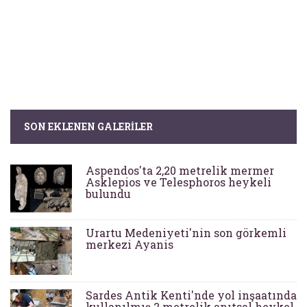
SON EKLENEN GALERILER
Aspendos'ta 2,20 metrelik mermer
Asklepios ve Telesphoros heykeli
bulundu
Urartu Medeniyeti'nin son görkemli
merkezi Ayanis
Sardes Antik Kenti'nde yol inşaatında
kullanılmış 2 metrelik anıtsal heykel