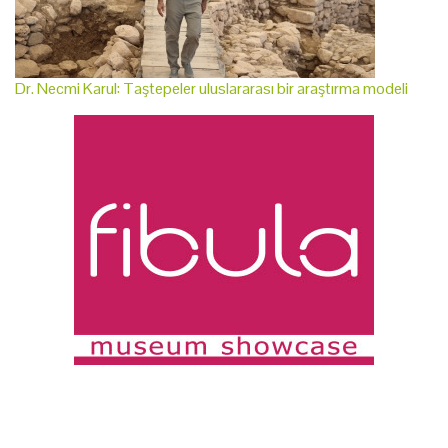
Dr. Necmi Karul: Taştepeler uluslararası bir araştırma modeli