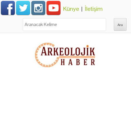
Künye
|
İletişim
Ara: