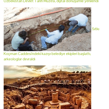
Özbekistan Devlet Tarih Müzesi, dijital dönüşümle yenilendi
Sıtkı
Koçman Caddesi'ndeki kazıyı belediye ekipleri başlattı,
arkeologlar devraldı