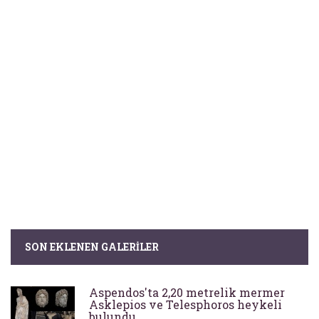
SON EKLENEN GALERILER
Aspendos'ta 2,20 metrelik mermer
Asklepios ve Telesphoros heykeli
bulundu