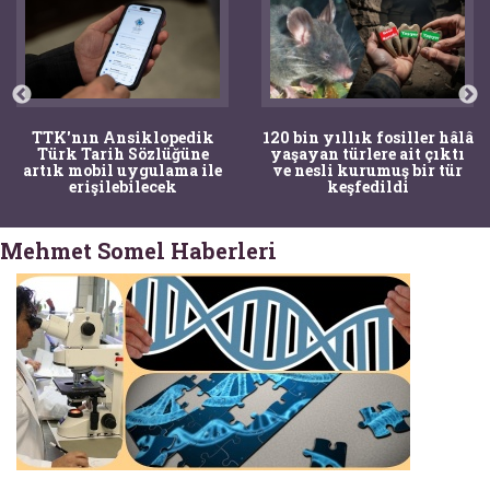
TTK'nın Ansiklopedik
120 bin yıllık fosiller hâlâ
Türk Tarih Sözlüğüne
yaşayan türlere ait çıktı
artık mobil uygulama ile
ve nesli kurumuş bir tür
erişilebilecek
keşfedildi
Mehmet Somel Haberleri