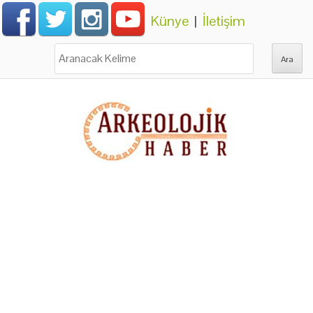
Künye
|
İletişim
Ara: