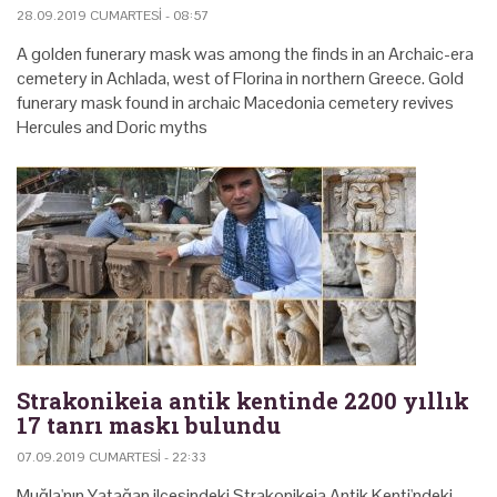
28.09.2019 CUMARTESI - 08:57
A golden funerary mask was among the finds in an Archaic-era
cemetery in Achlada, west of Florina in northern Greece. Gold
funerary mask found in archaic Macedonia cemetery revives
Hercules and Doric myths
Strakonikeia antik kentinde 2200 yıllık
17 tanrı maskı bulundu
07.09.2019 CUMARTESI - 22:33
Muğla'nın Yatağan ilçesindeki Strakonikeia Antik Kenti'ndeki