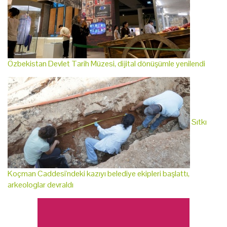
Özbekistan Devlet Tarih Müzesi, dijital dönüşümle yenilendi
Sıtkı
Koçman Caddesi'ndeki kazıyı belediye ekipleri başlattı,
arkeologlar devraldı