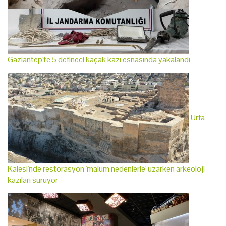
Gaziantep'te 5 defineci kaçak kazı esnasında yakalandı
Urfa
Kalesi'nde restorasyon 'malum nedenlerle' uzarken arkeoloji
kazıları sürüyor