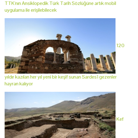
TTK'nın Ansiklopedik Türk Tarih Sözlüğüne artık mobil
uygulama ile erişilebilecek
120
yıldır kazılan her yıl yeni bir keşif sunan Sardes'i gezenler
hayran kalıyor
Kef