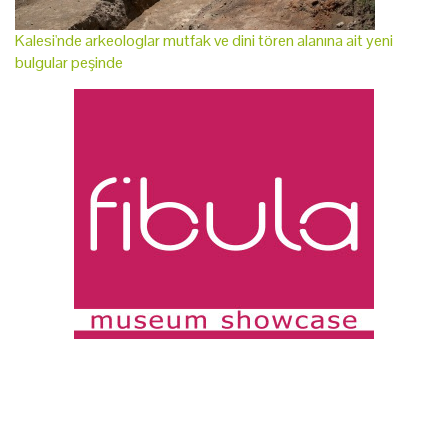
Kalesi'nde arkeologlar mutfak ve dini tören alanına ait yeni
bulgular peşinde