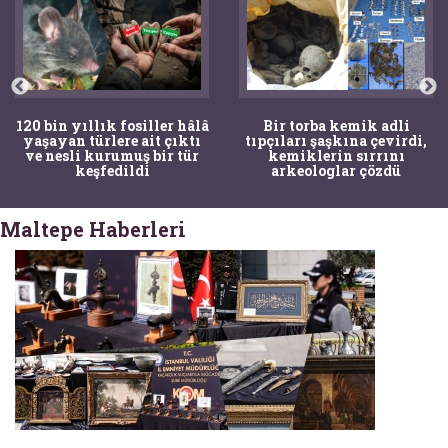
120 bin yıllık fosiller hâlâ
Bir torba kemik adli
yaşayan türlere ait çıktı
tıpçıları şaşkına çevirdi,
ve nesli kurumuş bir tür
kemiklerin sırrını
keşfedildi
arkeologlar çözdü
Maltepe Haberleri