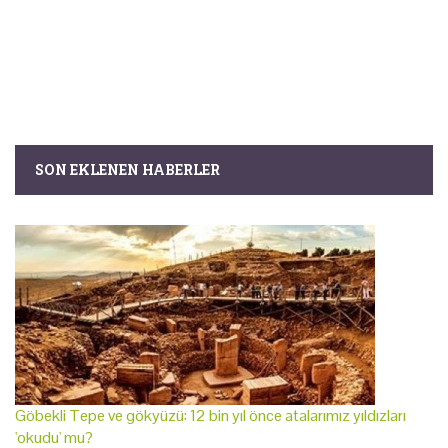
SON EKLENEN HABERLER
Göbekli Tepe ve gökyüzü: 12 bin yıl önce atalarımız yıldızları
'okudu' mu?