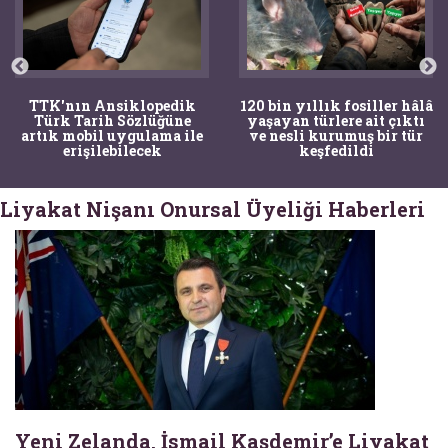
TTK'nın Ansiklopedik
120 bin yıllık fosiller hâlâ
Türk Tarih Sözlüğüne
yaşayan türlere ait çıktı
artık mobil uygulama ile
ve nesli kurumuş bir tür
erişilebilecek
keşfedildi
Liyakat Nişanı Onursal Üyeliği Haberleri
Yeni Zelanda, İsmail Kaşdemir’e Liyakat