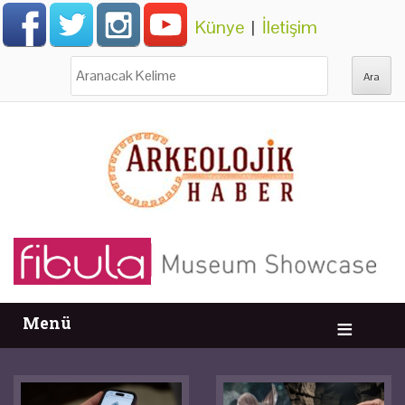
Künye
|
İletişim
Ara:
Menü