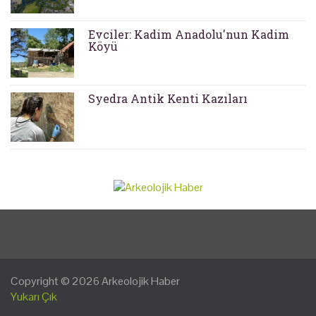
Evciler: Kadim Anadolu'nun Kadim
Köyü
Syedra Antik Kenti Kazıları
Copyright © 2026
Arkeolojik Haber
Yukarı Çık