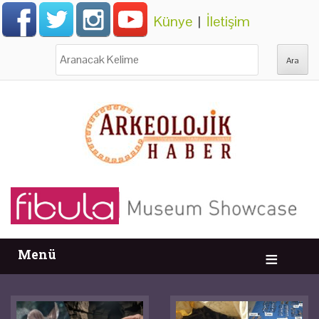
Künye
|
İletişim
Ara:
Menü