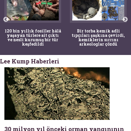
120 bin yıllık fosiller hâlâ
Bir torba kemik adli
yaşayan türlere ait çıktı
tıpçıları şaşkına çevirdi,
ve nesli kurumuş bir tür
kemiklerin sırrını
keşfedildi
arkeologlar çözdü
Lee Kump Haberleri
30 milyon yıl önceki orman yangınının