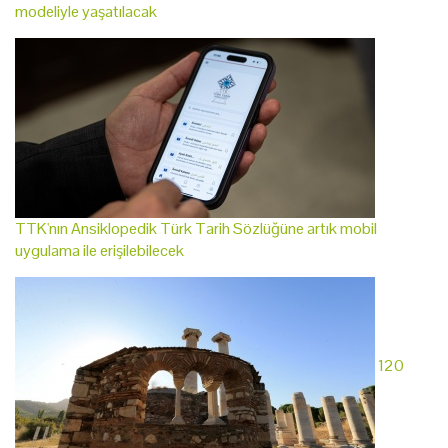
modeliyle yaşatılacak
TTK'nın Ansiklopedik Türk Tarih Sözlüğüne artık mobil
uygulama ile erişilebilecek
120