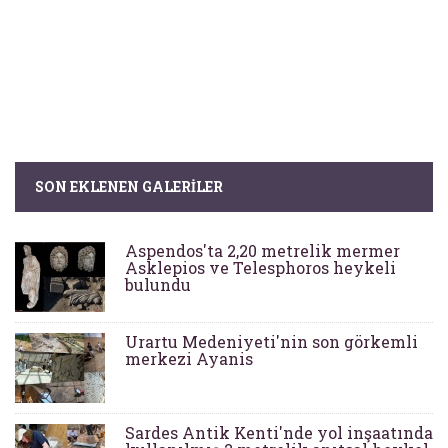
SON EKLENEN GALERILER
Aspendos'ta 2,20 metrelik mermer
Asklepios ve Telesphoros heykeli
bulundu
Urartu Medeniyeti'nin son görkemli
merkezi Ayanis
Sardes Antik Kenti'nde yol inşaatında