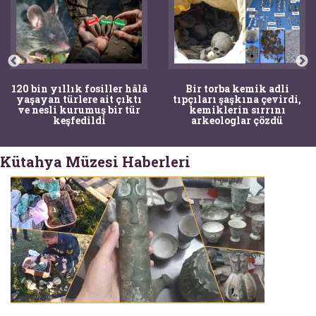
120 bin yıllık fosiller hâlâ
Bir torba kemik adli
yaşayan türlere ait çıktı
tıpçıları şaşkına çevirdi,
ve nesli kurumuş bir tür
kemiklerin sırrını
keşfedildi
arkeologlar çözdü
Kütahya Müzesi Haberleri