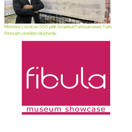
Melchior Lorck'un 500 yıllık İstanbul Panoramasını Türk
Ressam yeniden oluşturdu