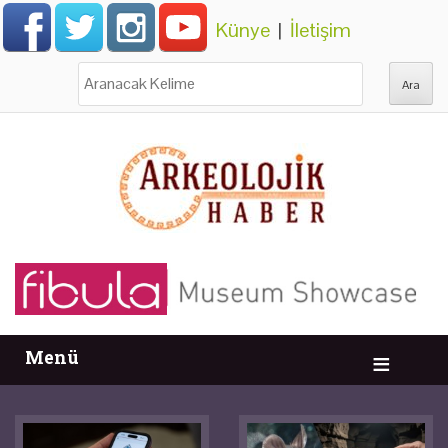
Künye
|
İletişim
Ara:
Menü