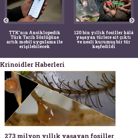
TTK'nın Ansiklopedik
120 bin yıllık fosiller hâlâ
Türk Tarih Sözlüğüne
yaşayan türlere ait çıktı
artık mobil uygulama ile
ve nesli kurumuş bir tür
erişilebilecek
keşfedildi
Krinoidler Haberleri
273 milyon yıllık yaşayan fosiller