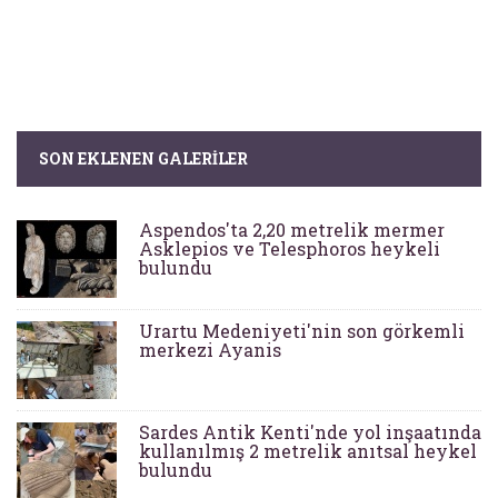
SON EKLENEN GALERILER
Aspendos'ta 2,20 metrelik mermer
Asklepios ve Telesphoros heykeli
bulundu
Urartu Medeniyeti'nin son görkemli
merkezi Ayanis
Sardes Antik Kenti'nde yol inşaatında
kullanılmış 2 metrelik anıtsal heykel
bulundu