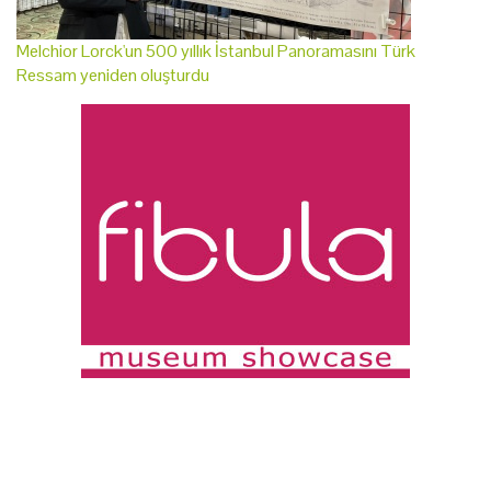
Melchior Lorck'un 500 yıllık İstanbul Panoramasını Türk
Ressam yeniden oluşturdu