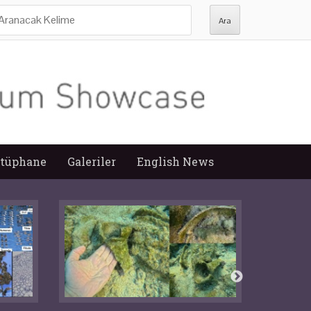
ra:
tüphane
Galeriler
English News