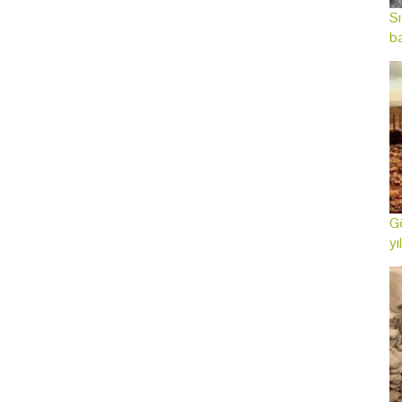
Sı
ba
Gö
yı