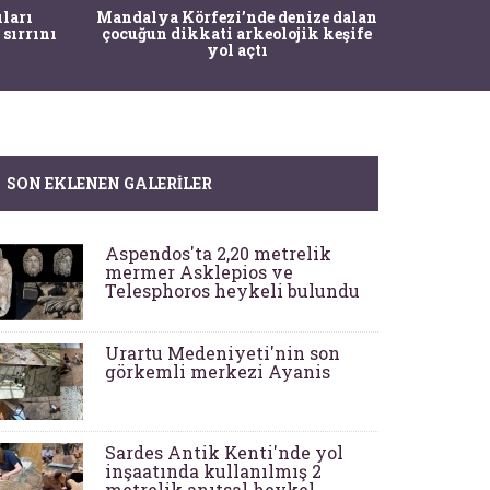
İstanbul
ıları
Mandalya Körfezi’nde denize dalan
Pasapo
 sırrını
çocuğun dikkati arkeolojik keşife
yol açtı
SON EKLENEN GALERILER
Aspendos'ta 2,20 metrelik
mermer Asklepios ve
Telesphoros heykeli bulundu
Urartu Medeniyeti'nin son
görkemli merkezi Ayanis
Sardes Antik Kenti'nde yol
inşaatında kullanılmış 2
metrelik anıtsal heykel