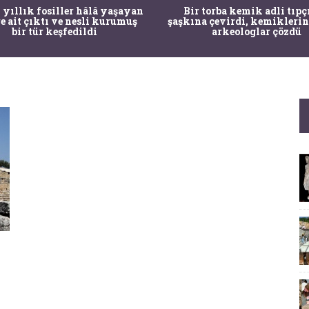
 yıllık fosiller hâlâ yaşayan
Bir torba kemik adli tıpç
re ait çıktı ve nesli kurumuş
şaşkına çevirdi, kemiklerin
bir tür keşfedildi
arkeologlar çözdü