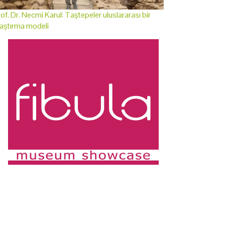
of. Dr. Necmi Karul: Taştepeler uluslararası bir
aştırma modeli