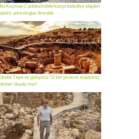
tkı Koçman Caddesi'ndeki kazıyı belediye ekipleri
şlattı, arkeologlar devraldı
bekli Tepe ve gökyüzü: 12 bin yıl önce atalarımız
ldızları 'okudu' mu?