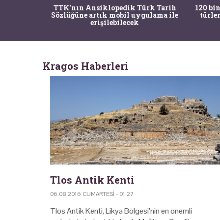
nrısı
TTK'nın Ansiklopedik Türk Tarih
120 bin
horos'un
Sözlüğüne artık mobil uygulama ile
türle
du
erişilebilecek
Kragos Haberleri
Tlos Antik Kenti
06.08.2016 CUMARTESI - 01:27
Tlos Antik Kenti, Likya Bölgesi’nin en önemli