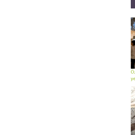
Öz
ye