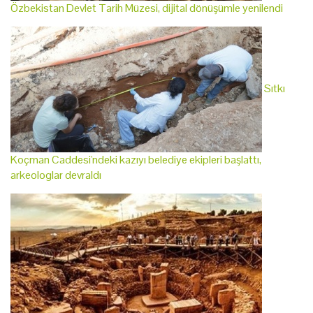
Özbekistan Devlet Tarih Müzesi, dijital dönüşümle yenilendi
Sıtkı
Koçman Caddesi'ndeki kazıyı belediye ekipleri başlattı,
arkeologlar devraldı