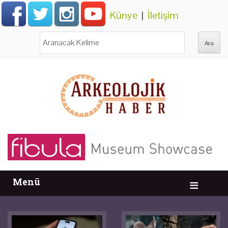
Künye
|
İletişim
Ara:
Menü