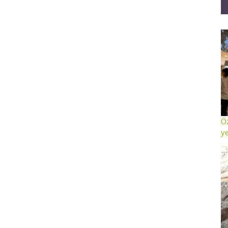
Öz
ye