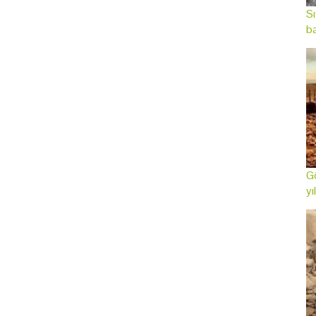
Sı
ba
Gö
yı