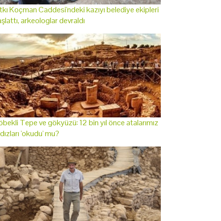
tkı Koçman Caddesi'ndeki kazıyı belediye ekipleri
şlattı, arkeologlar devraldı
bekli Tepe ve gökyüzü: 12 bin yıl önce atalarımız
ldızları 'okudu' mu?