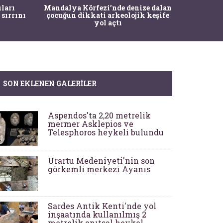
İstanbul
ıları
Mandalya Körfezi’nde denize dalan
Pasapo
 sırrını
çocuğun dikkati arkeolojik keşife
yol açtı
SON EKLENEN GALERILER
Aspendos'ta 2,20 metrelik
mermer Asklepios ve
Telesphoros heykeli bulundu
Urartu Medeniyeti'nin son
görkemli merkezi Ayanis
Sardes Antik Kenti'nde yol
inşaatında kullanılmış 2
metrelik anıtsal heykel