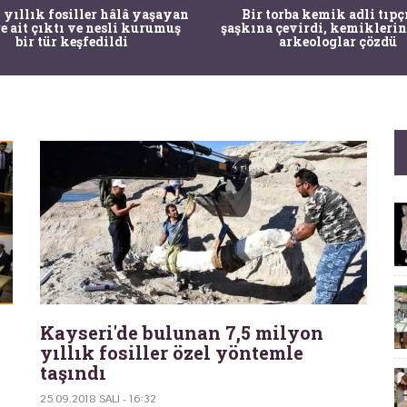
 yıllık fosiller hâlâ yaşayan
Bir torba kemik adli tıpç
re ait çıktı ve nesli kurumuş
şaşkına çevirdi, kemiklerin
bir tür keşfedildi
arkeologlar çözdü
Kayseri'de bulunan 7,5 milyon
yıllık fosiller özel yöntemle
taşındı
25.09.2018 SALI - 16:32