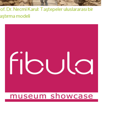
of. Dr. Necmi Karul: Taştepeler uluslararası bir
aştırma modeli