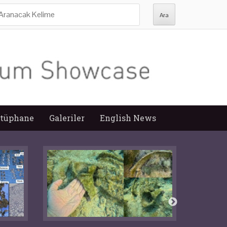
ra:
tüphane
Galeriler
English News