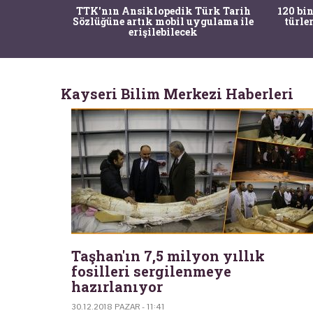
nrısı
TTK'nın Ansiklopedik Türk Tarih
120 bin
horos'un
Sözlüğüne artık mobil uygulama ile
türle
du
erişilebilecek
Kayseri Bilim Merkezi Haberleri
Taşhan'ın 7,5 milyon yıllık
fosilleri sergilenmeye
hazırlanıyor
30.12.2018 PAZAR - 11:41