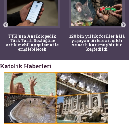
TTK'nın Ansiklopedik
120 bin yıllık fosiller hâlâ
Türk Tarih Sözlüğüne
yaşayan türlere ait çıktı
artık mobil uygulama ile
ve nesli kurumuş bir tür
erişilebilecek
keşfedildi
Katolik Haberleri