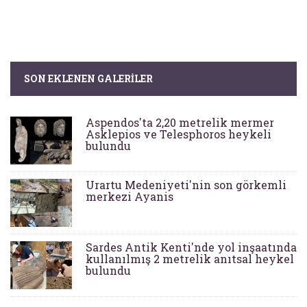
SON EKLENEN GALERILER
Aspendos'ta 2,20 metrelik mermer
Asklepios ve Telesphoros heykeli
bulundu
Urartu Medeniyeti'nin son görkemli
merkezi Ayanis
Sardes Antik Kenti'nde yol inşaatında
kullanılmış 2 metrelik anıtsal heykel
bulundu