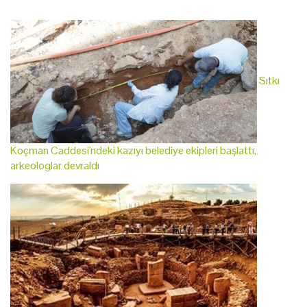
Sıtkı
Koçman Caddesi'ndeki kazıyı belediye ekipleri başlattı,
arkeologlar devraldı