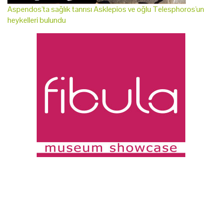
Aspendos'ta sağlık tanrısı Asklepios ve oğlu Telesphoros'un
heykelleri bulundu