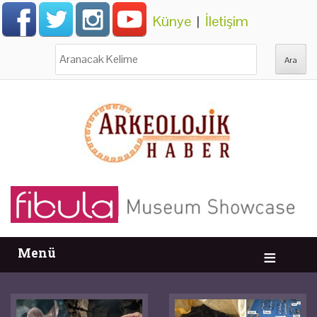
Künye
|
İletişim
Ara:
Menü