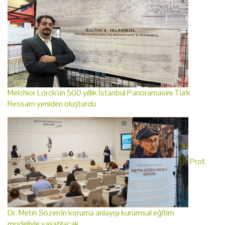
Melchior Lorck'un 500 yıllık İstanbul Panoramasını Türk
Ressam yeniden oluşturdu
Prof.
Dr. Metin Sözen'in koruma anlayışı kurumsal eğitim
modeliyle yaşatılacak