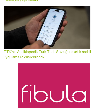
TTK'nın Ansiklopedik Türk Tarih Sözlüğüne artık mobil
uygulama ile erişilebilecek