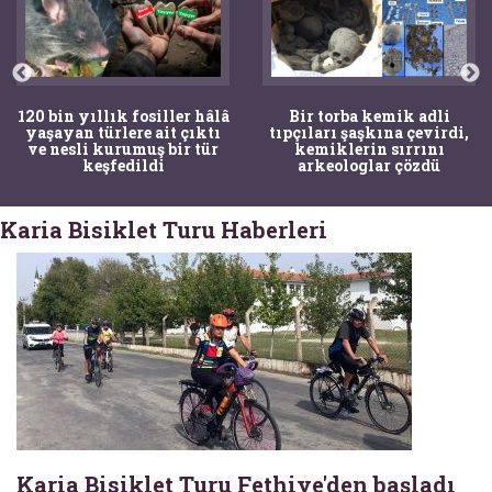
120 bin yıllık fosiller hâlâ
Bir torba kemik adli
yaşayan türlere ait çıktı
tıpçıları şaşkına çevirdi,
ve nesli kurumuş bir tür
kemiklerin sırrını
keşfedildi
arkeologlar çözdü
Karia Bisiklet Turu Haberleri
Karia Bisiklet Turu Fethiye'den başladı