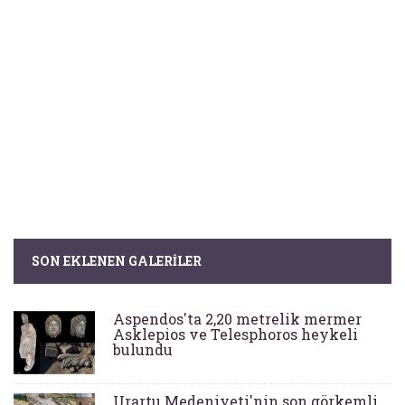
SON EKLENEN GALERILER
Aspendos'ta 2,20 metrelik mermer
Asklepios ve Telesphoros heykeli
bulundu
Urartu Medeniyeti'nin son görkemli