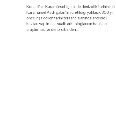
Kocaeli'nin Karamürsel ilçesinde denizcilik tarihinin ü
Karamürsel Kadırgaları'nın üretildiği yaklaşık 800 yıl
önce inşa edilen tarihi tersane alanında arkeoloji
kazıları yapılması, sualtı arkeologlarının batıkları
araştırması ve deniz dibinden…