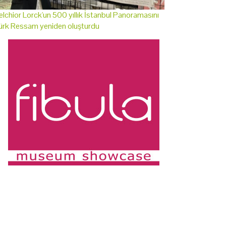
lchior Lorck'un 500 yıllık İstanbul Panoramasını
ürk Ressam yeniden oluşturdu