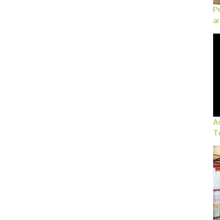
Pr
ar
As
Te