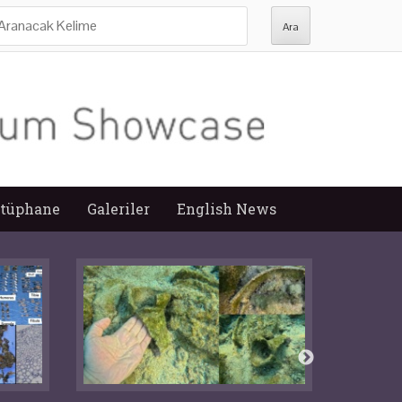
ra:
tüphane
Galeriler
English News