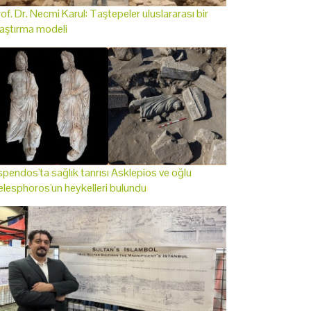
of. Dr. Necmi Karul: Taştepeler uluslararası bir
aştırma modeli
pendos'ta sağlık tanrısı Asklepios ve oğlu
lesphoros'un heykelleri bulundu