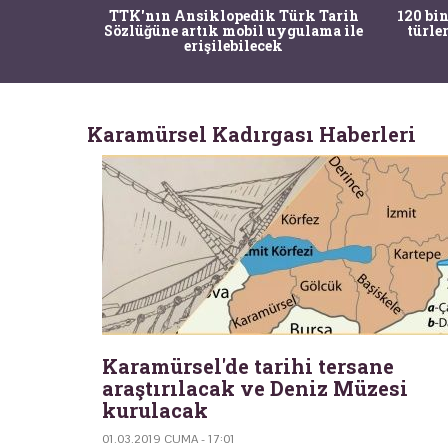
nrısı
TTK'nın Ansiklopedik Türk Tarih
120 bin
horos'un
Sözlüğüne artık mobil uygulama ile
türle
du
erişilebilecek
Karamürsel Kadırgası Haberleri
Karamürsel'de tarihi tersane
araştırılacak ve Deniz Müzesi
kurulacak
01.03.2019 CUMA - 17:01