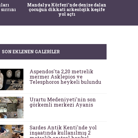
İstanbul
ıları
Mandalya Körfezi’nde denize dalan
Pasapo
 sırrını
çocuğun dikkati arkeolojik keşife
yol açtı
SON EKLENEN GALERILER
Aspendos'ta 2,20 metrelik
mermer Asklepios ve
Telesphoros heykeli bulundu
Urartu Medeniyeti'nin son
görkemli merkezi Ayanis
Sardes Antik Kenti'nde yol
inşaatında kullanılmış 2
metrelik anıtsal heykel