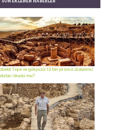
SON EKLENEN HABERLER
bekli Tepe ve gökyüzü: 12 bin yıl önce atalarımız
ldızları 'okudu' mu?