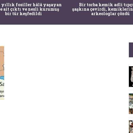
 yıllık fosiller hâlâ yaşayan
Bir torba kemik adli tıpç
re ait çıktı ve nesli kurumuş
şaşkına çevirdi, kemiklerin
bir tür keşfedildi
arkeologlar çözdü