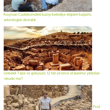
Koçman Caddesi'ndeki kazıyı belediye ekipleri başlattı,
arkeologlar devraldı
Göbekli Tepe ve gökyüzü: 12 bin yıl önce atalarımız yıldızları
'okudu' mu?
Prof.