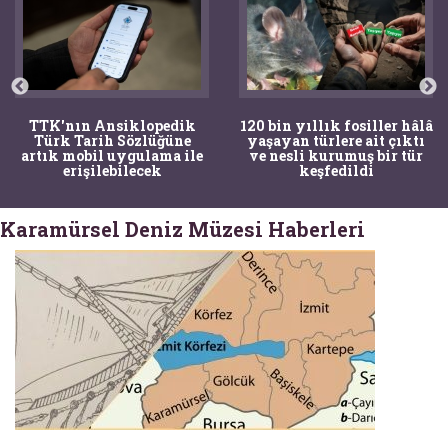
TTK'nın Ansiklopedik
120 bin yıllık fosiller hâlâ
Türk Tarih Sözlüğüne
yaşayan türlere ait çıktı
artık mobil uygulama ile
ve nesli kurumuş bir tür
erişilebilecek
keşfedildi
Karamürsel Deniz Müzesi Haberleri