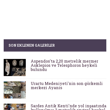
SON EKLENEN GALERILER
Aspendos'ta 2,20 metrelik mermer
Asklepios ve Telesphoros heykeli
bulundu
Urartu Medeniyeti'nin son görkemli
merkezi Ayanis
Sardes Antik Kenti'nde yol inşaatında
kullanılmış 2 metrelik anıtsal heykel