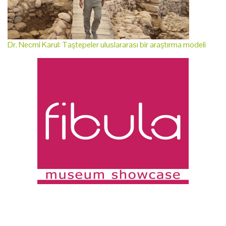
Dr. Necmi Karul: Taştepeler uluslararası bir araştırma modeli