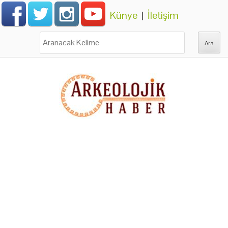
Künye
|
İletişim
Ara: