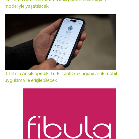
modeliyle yaşatılacak
TTK'nın Ansiklopedik Türk Tarih Sözlüğüne artık mobil
uygulama ile erişilebilecek