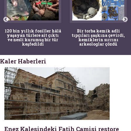
120 bin yıllık fosiller hâlâ
Bir torba kemik adli
yaşayan türlere ait çıktı
tıpçıları şaşkına çevirdi,
ve nesli kurumuş bir tür
kemiklerin sırrını
keşfedildi
arkeologlar çözdü
Kaler Haberleri
Enez Kalesindeki Fatih Camisi restore