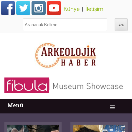
Künye
|
İletişim
Ara:
Menü