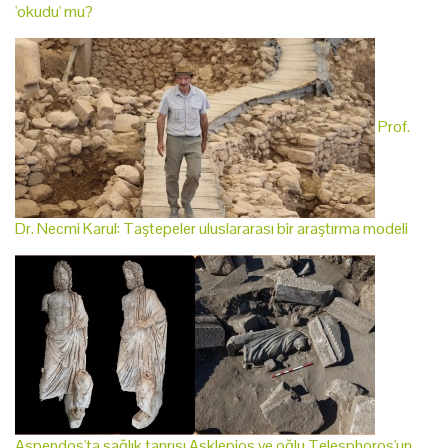
'okudu' mu?
Prof.
Dr. Necmi Karul: Taştepeler uluslararası bir araştırma modeli
Aspendos'ta sağlık tanrısı Asklepios ve oğlu Telesphoros'un