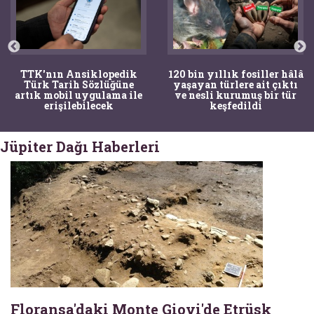
TTK'nın Ansiklopedik
120 bin yıllık fosiller hâlâ
Türk Tarih Sözlüğüne
yaşayan türlere ait çıktı
artık mobil uygulama ile
ve nesli kurumuş bir tür
erişilebilecek
keşfedildi
Jüpiter Dağı Haberleri
Floransa'daki Monte Giovi'de Etrüsk