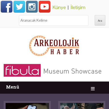
Künye
|
İletişim
Ara:
Menü