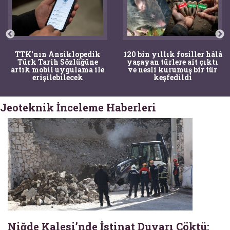
TTK'nın Ansiklopedik
120 bin yıllık fosiller hâlâ
Türk Tarih Sözlüğüne
yaşayan türlere ait çıktı
artık mobil uygulama ile
ve nesli kurumuş bir tür
erişilebilecek
keşfedildi
Jeoteknik İnceleme Haberleri
Niğde Kalesi’nde İstinat Duvarı Çöktü: