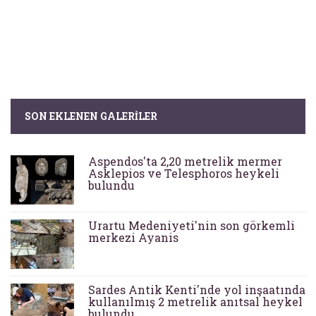
SON EKLENEN GALERILER
Aspendos'ta 2,20 metrelik mermer
Asklepios ve Telesphoros heykeli
bulundu
Urartu Medeniyeti'nin son görkemli
merkezi Ayanis
Sardes Antik Kenti'nde yol inşaatında
kullanılmış 2 metrelik anıtsal heykel
bulundu