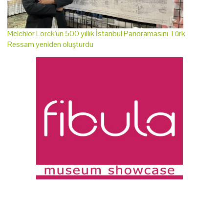
Melchior Lorck'un 500 yıllık İstanbul Panoramasını Türk
Ressam yeniden oluşturdu