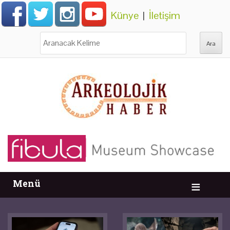
Künye
|
İletişim
Ara:
Menü