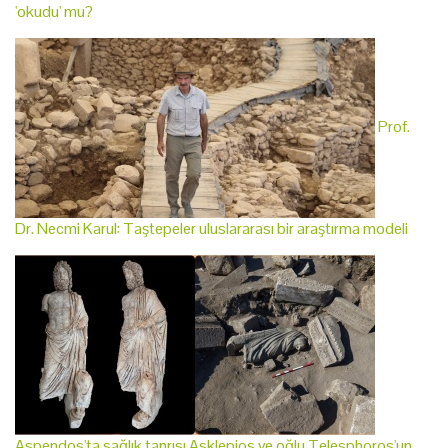
'okudu' mu?
Prof.
Dr. Necmi Karul: Taştepeler uluslararası bir araştırma modeli
Aspendos'ta sağlık tanrısı Asklepios ve oğlu Telesphoros'un