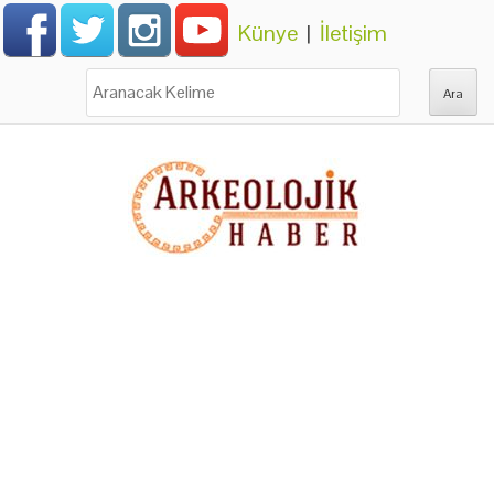
Künye
|
İletişim
Ara: