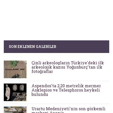
SON EKLENEN GALERILER
Çinli arkeologların Türkiye'deki ilk
arkeolojik kazısı Yoğunburç'tan ilk
fotoğraflar
Aspendos'ta 2,20 metrelik mermer
Asklepios ve Telesphoros heykeli
bulundu
Urartu Medeniyeti'nin son görkemli
merkezi Ayanis