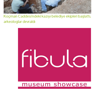
Koçman Caddesi'ndeki kazıyı belediye ekipleri başlattı,
arkeologlar devraldı