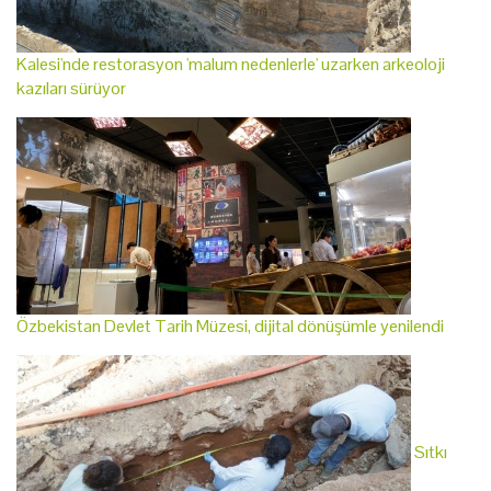
Kalesi'nde restorasyon 'malum nedenlerle' uzarken arkeoloji
kazıları sürüyor
Özbekistan Devlet Tarih Müzesi, dijital dönüşümle yenilendi
Sıtkı