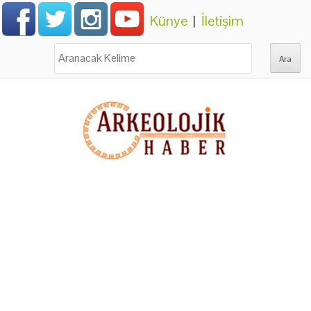
Künye
|
İletişim
Ara: