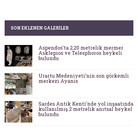
SON EKLENEN GALERILER
Aspendos'ta 2,20 metrelik mermer
Asklepios ve Telesphoros heykeli
bulundu
Urartu Medeniyeti'nin son görkemli
merkezi Ayanis
Sardes Antik Kenti'nde yol inşaatında
kullanılmış 2 metrelik anıtsal heykel
bulundu