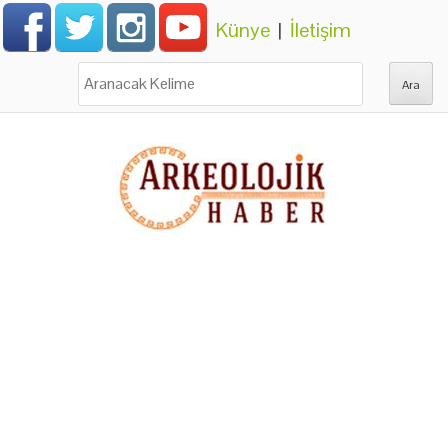
Künye
|
İletişim
Ara: