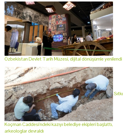
Özbekistan Devlet Tarih Müzesi, dijital dönüşümle yenilendi
Sıtkı
Koçman Caddesi'ndeki kazıyı belediye ekipleri başlattı,
arkeologlar devraldı