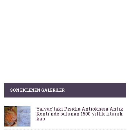
SON EKLENEN GALERILER
Yalvaç'taki Pisidia Antiokheia Antik
Kenti'nde bulunan 1500 yıllık litürjik
kap