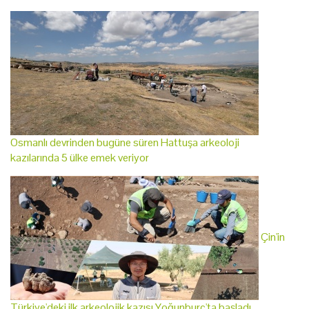
Osmanlı devrinden bugüne süren Hattuşa arkeoloji
kazılarında 5 ülke emek veriyor
Çin'in
Türkiye'deki ilk arkeolojik kazısı Yoğunburç'ta başladı