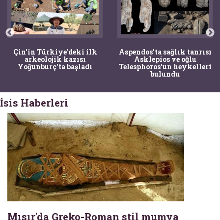
Çin'in Türkiye'deki ilk
Aspendos'ta sağlık tanrısı
arkeolojik kazısı
Asklepios ve oğlu
Yoğunburç'ta başladı
Telesphoros'un heykelleri
bulundu
İsis Haberleri
Mısır'da Greko-Roman stil mumya