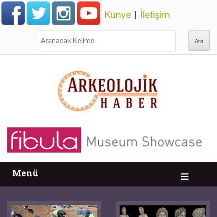
Künye
|
İletişim
Ara:
Menü