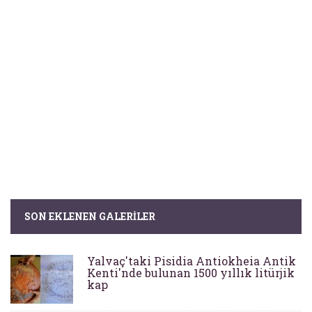
SON EKLENEN GALERILER
Yalvaç'taki Pisidia Antiokheia Antik
Kenti'nde bulunan 1500 yıllık litürjik
kap