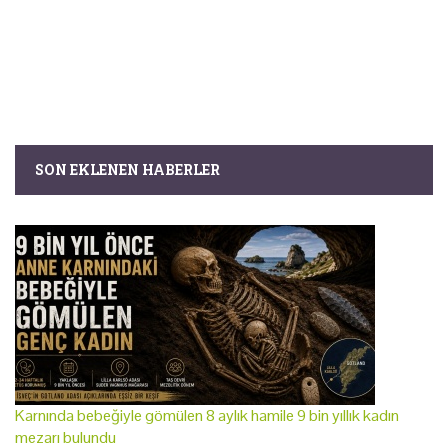
SON EKLENEN HABERLER
Karnında bebeğiyle gömülen 8 aylık hamile 9 bin yıllık kadın
mezarı bulundu