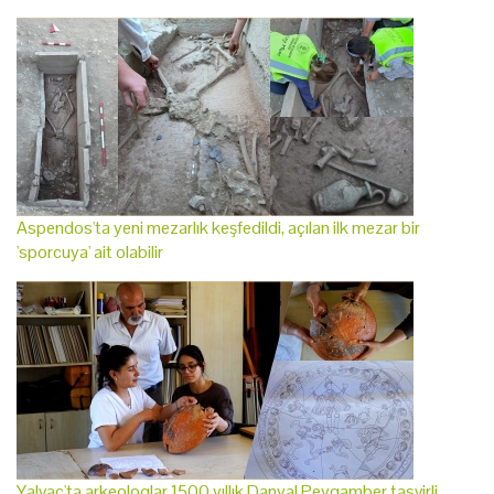
Aspendos'ta yeni mezarlık keşfedildi, açılan ilk mezar bir
'sporcuya' ait olabilir
Yalvaç'ta arkeologlar 1500 yıllık Danyal Peygamber tasvirli