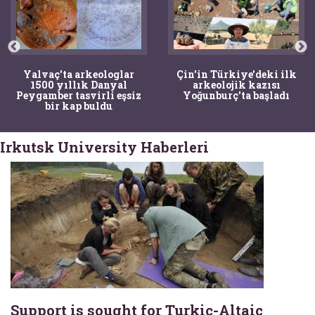
Yalvaç'ta arkeologlar
Çin'in Türkiye'deki ilk
1500 yıllık Danyal
arkeolojik kazısı
Peygamber tasvirli eşsiz
Yoğunburç'ta başladı
bir kap buldu
Irkutsk University Haberleri
Support is sought for Turkic-Altaic