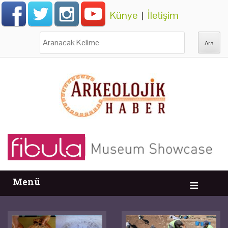
Künye
|
İletişim
Ara:
Menü