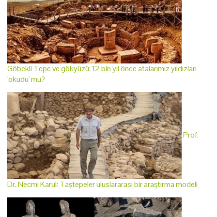
Göbekli Tepe ve gökyüzü: 12 bin yıl önce atalarımız yıldızları
'okudu' mu?
Prof.
Dr. Necmi Karul: Taştepeler uluslararası bir araştırma modeli