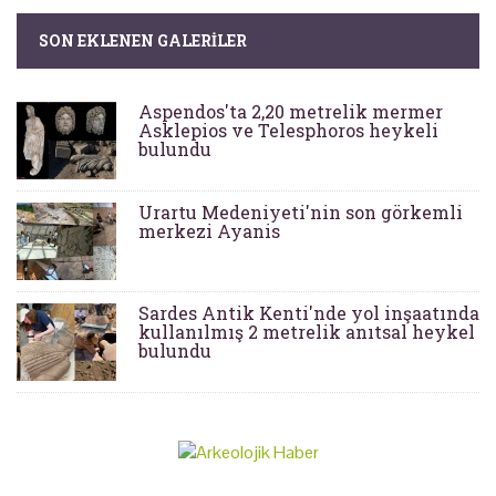
SON EKLENEN GALERILER
Aspendos'ta 2,20 metrelik mermer
Asklepios ve Telesphoros heykeli
bulundu
Urartu Medeniyeti'nin son görkemli
merkezi Ayanis
Sardes Antik Kenti'nde yol inşaatında
kullanılmış 2 metrelik anıtsal heykel
bulundu