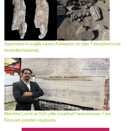
Aspendos'ta sağlık tanrısı Asklepios ve oğlu Telesphoros'un
heykelleri bulundu
Melchior Lorck'un 500 yıllık İstanbul Panoramasını Türk
Ressam yeniden oluşturdu