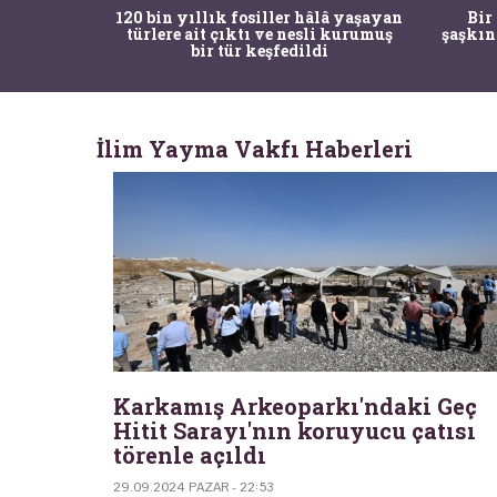
ürk Tarih
120 bin yıllık fosiller hâlâ yaşayan
Bir
gulama ile
türlere ait çıktı ve nesli kurumuş
şaşkın
bir tür keşfedildi
İlim Yayma Vakfı Haberleri
Karkamış Arkeoparkı'ndaki Geç
Hitit Sarayı'nın koruyucu çatısı
törenle açıldı
29.09.2024 PAZAR - 22:53