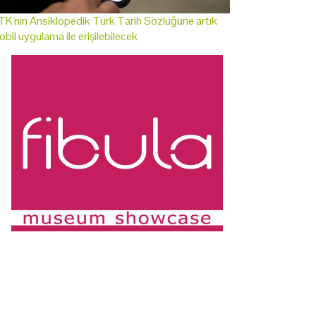
K'nın Ansiklopedik Türk Tarih Sözlüğüne artık
bil uygulama ile erişilebilecek