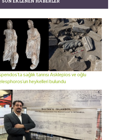
SON EKLENEN HABERLER
pendos'ta sağlık tanrısı Asklepios ve oğlu
lesphoros'un heykelleri bulundu