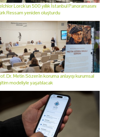
lchior Lorck'un 500 yıllık İstanbul Panoramasını
ürk Ressam yeniden oluşturdu
of. Dr. Metin Sözen'in koruma anlayışı kurumsal
itim modeliyle yaşatılacak