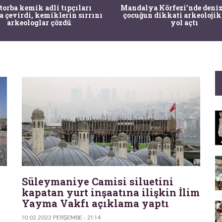
 torba kemik adli tıpçıları
Mandalya Körfezi’nde deniz
a çevirdi, kemiklerin sırrını
çocuğun dikkati arkeolojik
arkeologlar çözdü
yol açtı
Süleymaniye Camisi siluetini
kapatan yurt inşaatına ilişkin İlim
Yayma Vakfı açıklama yaptı
10.02.2022 PERŞEMBE - 21:14