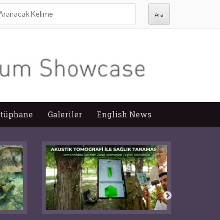
ra:
tüphane
Galeriler
English News