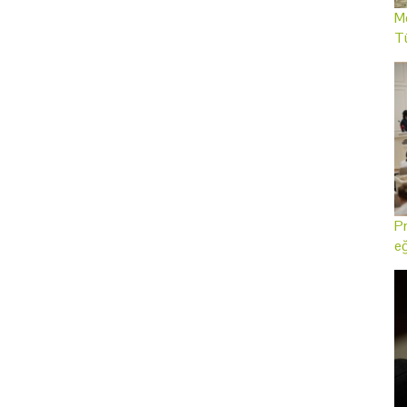
Me
T
Pr
eğ