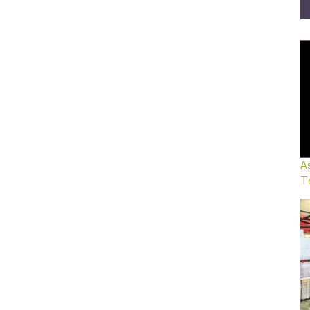
As
Te