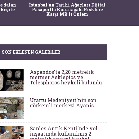
Ma
e dalan
İstanbul'un Tarihi Ağaçları Dijital
Operasy
 keşife
Pasaportla Korunacak: Risklere
M
Karşı MR'lı Önlem
SON EKLENEN GALERILER
Aspendos'ta 2,20 metrelik
mermer Asklepios ve
Telesphoros heykeli bulundu
Urartu Medeniyeti'nin son
görkemli merkezi Ayanis
Sardes Antik Kenti'nde yol
inşaatında kullanılmış 2
metrelik anıtsal heykel