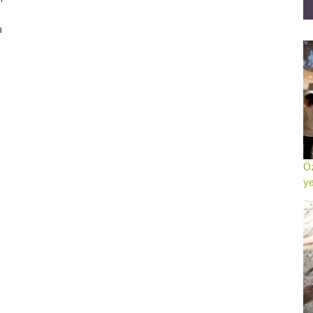
a
Öz
ye