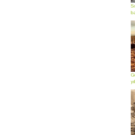
Sı
ba
Gö
yı