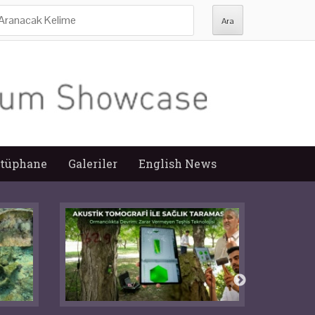
ra:
tüphane
Galeriler
English News
Ma
Operasy
M