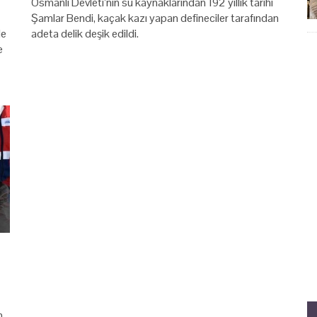
Osmanlı Devleti’nin su kaynaklarından 192 yıllık tarihi
Şamlar Bendi, kaçak kazı yapan defineciler tarafından
de
adeta delik deşik edildi.
e
n