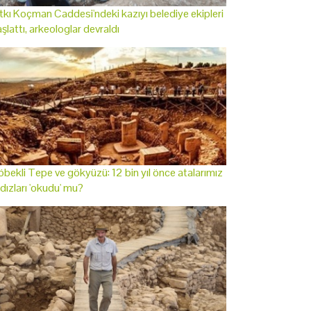
tkı Koçman Caddesi'ndeki kazıyı belediye ekipleri
şlattı, arkeologlar devraldı
bekli Tepe ve gökyüzü: 12 bin yıl önce atalarımız
ldızları 'okudu' mu?