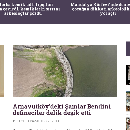
 torba kemik adli tıpçıları
Mandalya Körfezi’nde deniz
a çevirdi, kemiklerin sırrını
çocuğun dikkati arkeolojik
arkeologlar çözdü
yol açtı
Arnavutköy’deki Şamlar Bendini
defineciler delik deşik etti
19.11.2018 PAZARTESI - 17:08