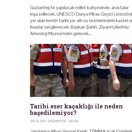
Gaziantep'te yapılacak millet bahçesinde, arastalar
inşa edilecek, UNESCO Dünya Miras Geçici Listesi'n
yer alan kentin tarihi yer altı su tesislerindeki kastel v
livaslar sergilenecek. Başkan Şahin, Ziyaretçilerimiz
Arkeoloji Müzesi'nden gelecek,…
Tarihi eser kaçaklığı ile neden
başedilemiyor?
04.12.2017 PAZARTESI - 00:40
Jandarma Albay Veysel Yanık; TBMM Kaçak Eserleri