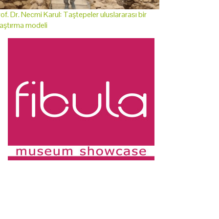
of. Dr. Necmi Karul: Taştepeler uluslararası bir
aştırma modeli