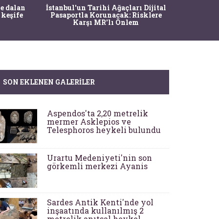
e dalan
İstanbul'un Tarihi Ağaçları Dijital
 keşife
Pasaportla Korunacak: Risklere
Karşı MR'lı Önlem
SON EKLENEN GALERILER
Aspendos'ta 2,20 metrelik
mermer Asklepios ve
Telesphoros heykeli bulundu
Urartu Medeniyeti'nin son
görkemli merkezi Ayanis
Sardes Antik Kenti'nde yol
inşaatında kullanılmış 2
metrelik anıtsal heykel