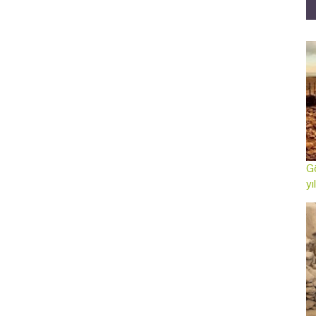
Gö
yı