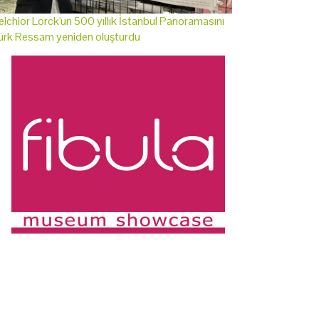
lchior Lorck'un 500 yıllık İstanbul Panoramasını
ürk Ressam yeniden oluşturdu