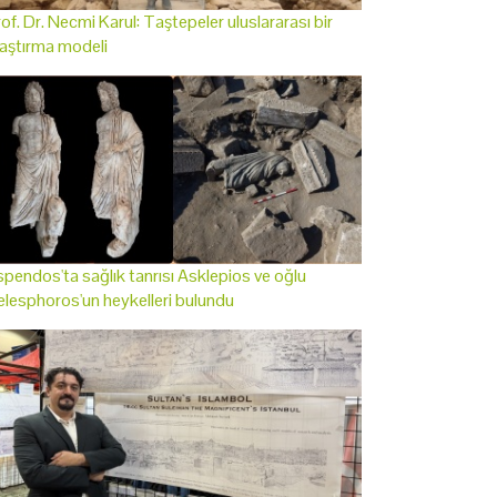
of. Dr. Necmi Karul: Taştepeler uluslararası bir
aştırma modeli
pendos'ta sağlık tanrısı Asklepios ve oğlu
lesphoros'un heykelleri bulundu