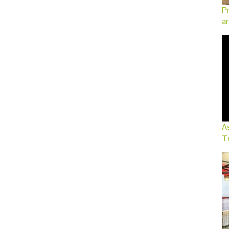
Pr
ar
As
Te