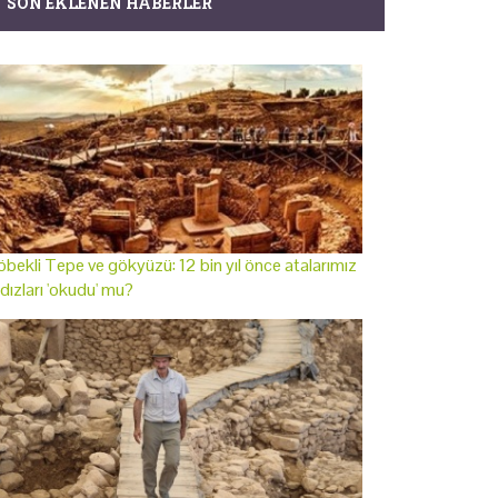
SON EKLENEN HABERLER
bekli Tepe ve gökyüzü: 12 bin yıl önce atalarımız
ldızları 'okudu' mu?