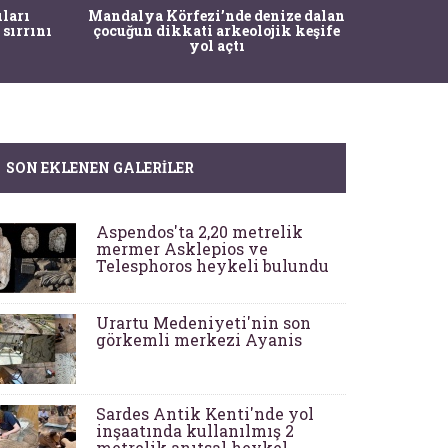
İstanbul
ıları
Mandalya Körfezi’nde denize dalan
Pasapo
 sırrını
çocuğun dikkati arkeolojik keşife
yol açtı
SON EKLENEN GALERILER
Aspendos'ta 2,20 metrelik
mermer Asklepios ve
Telesphoros heykeli bulundu
Urartu Medeniyeti'nin son
görkemli merkezi Ayanis
Sardes Antik Kenti'nde yol
inşaatında kullanılmış 2
metrelik anıtsal heykel