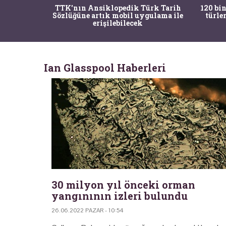
nrısı
TTK'nın Ansiklopedik Türk Tarih
120 bin
horos'un
Sözlüğüne artık mobil uygulama ile
türle
du
erişilebilecek
Ian Glasspool Haberleri
30 milyon yıl önceki orman
yangınının izleri bulundu
26.06.2022 PAZAR - 10:54