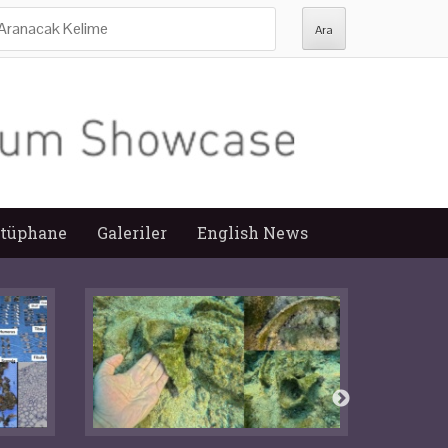
ra:
tüphane
Galeriler
English News