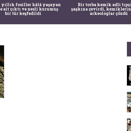
 yıllık fosiller hâlâ yaşayan
Bir torba kemik adli tıpç
re ait çıktı ve nesli kurumuş
şaşkına çevirdi, kemiklerin
bir tür keşfedildi
arkeologlar çözdü