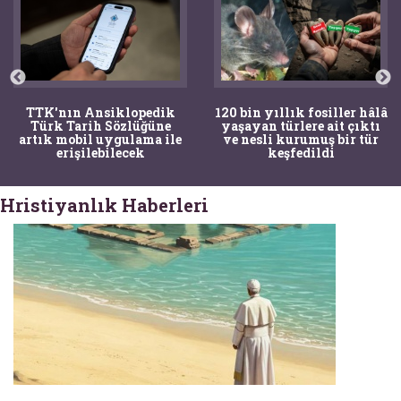
TTK'nın Ansiklopedik
120 bin yıllık fosiller hâlâ
Türk Tarih Sözlüğüne
yaşayan türlere ait çıktı
artık mobil uygulama ile
ve nesli kurumuş bir tür
erişilebilecek
keşfedildi
Hristiyanlık Haberleri