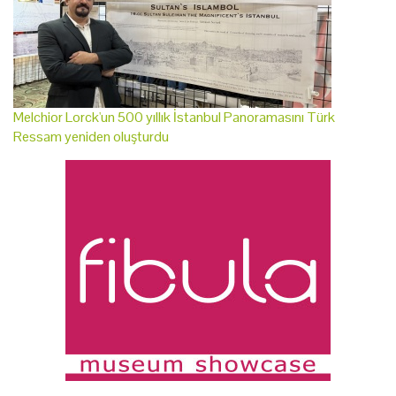
Melchior Lorck'un 500 yıllık İstanbul Panoramasını Türk
Ressam yeniden oluşturdu