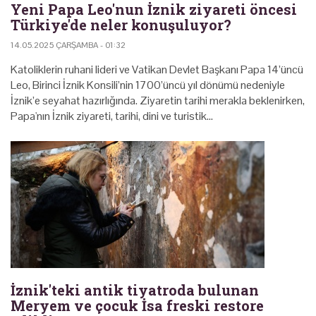
Yeni Papa Leo'nun İznik ziyareti öncesi
Türkiye'de neler konuşuluyor?
14.05.2025 ÇARŞAMBA - 01:32
Katoliklerin ruhani lideri ve Vatikan Devlet Başkanı Papa 14’üncü
Leo, Birinci İznik Konsili’nin 1700’üncü yıl dönümü nedeniyle
İznik’e seyahat hazırlığında. Ziyaretin tarihi merakla beklenirken,
Papa'nın İznik ziyareti, tarihi, dini ve turistik…
İznik'teki antik tiyatroda bulunan
Meryem ve çocuk İsa freski restore