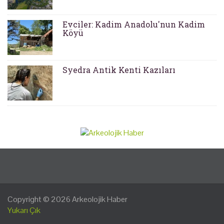
Evciler: Kadim Anadolu'nun Kadim
Köyü
Syedra Antik Kenti Kazıları
Copyright © 2026
Arkeolojik Haber
Yukarı Çık