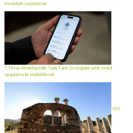
modeliyle yaşatılacak
TTK'nın Ansiklopedik Türk Tarih Sözlüğüne artık mobil
uygulama ile erişilebilecek
120