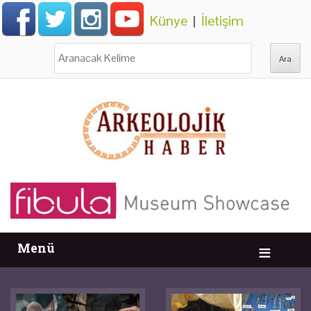
Künye
|
İletişim
Ara:
Menü