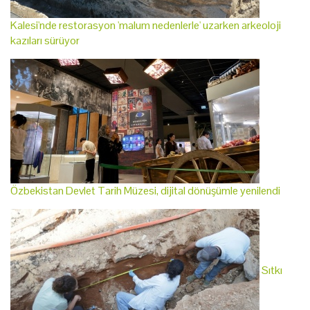
Kalesi'nde restorasyon 'malum nedenlerle' uzarken arkeoloji
kazıları sürüyor
Özbekistan Devlet Tarih Müzesi, dijital dönüşümle yenilendi
Sıtkı