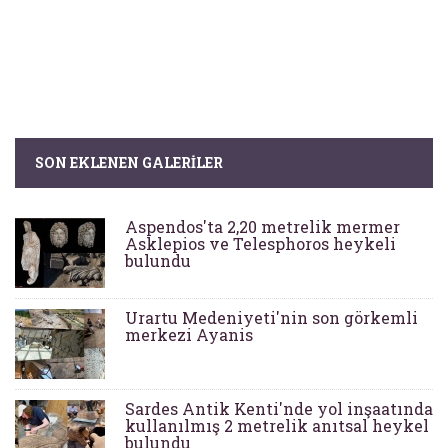
SON EKLENEN GALERILER
Aspendos'ta 2,20 metrelik mermer
Asklepios ve Telesphoros heykeli
bulundu
Urartu Medeniyeti'nin son görkemli
merkezi Ayanis
Sardes Antik Kenti'nde yol inşaatında
kullanılmış 2 metrelik anıtsal heykel
bulundu