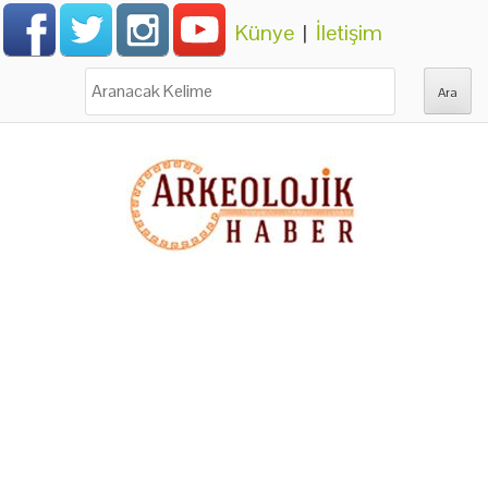
Künye
|
İletişim
Ara: