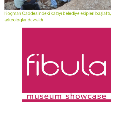
Koçman Caddesi'ndeki kazıyı belediye ekipleri başlattı,
arkeologlar devraldı