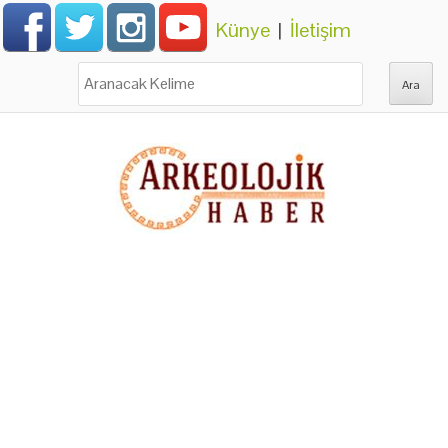
Künye
|
İletişim
Ara: