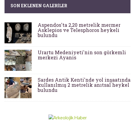
SON EKLENEN GALERILER
Aspendos'ta 2,20 metrelik mermer
Asklepios ve Telesphoros heykeli
bulundu
Urartu Medeniyeti'nin son görkemli
merkezi Ayanis
Sardes Antik Kenti'nde yol inşaatında
kullanılmış 2 metrelik anıtsal heykel
bulundu