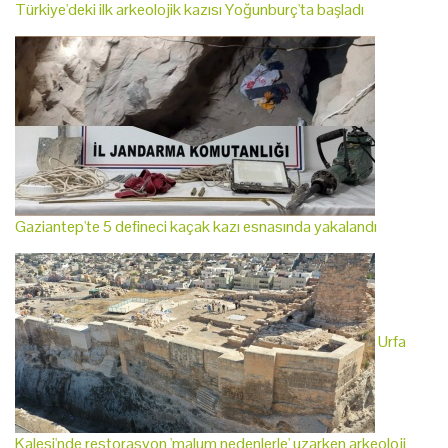
Türkiye'deki ilk arkeolojik kazısı Yoğunburç'ta başladı
Gaziantep'te 5 defineci kaçak kazı esnasında yakalandı
Urfa
Kalesi'nde restorasyon 'malum nedenlerle' uzarken arkeoloji