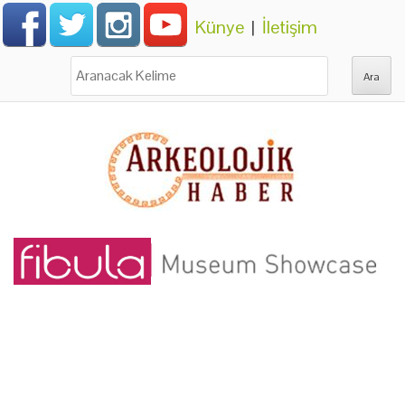
Künye
|
İletişim
Ara: