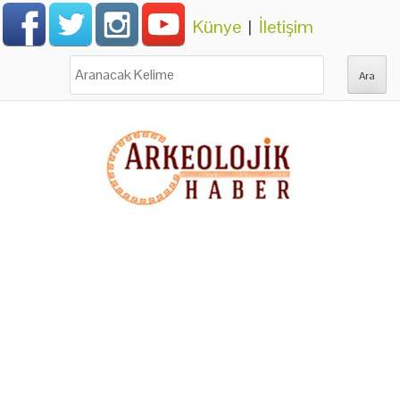
Künye
|
İletişim
Ara: