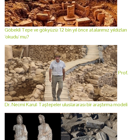
Göbekli Tepe ve gökyüzü: 12 bin yıl önce atalarımız yıldızları
'okudu' mu?
Prof.
Dr. Necmi Karul: Taştepeler uluslararası bir araştırma modeli