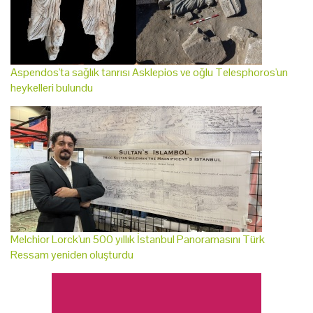
Aspendos'ta sağlık tanrısı Asklepios ve oğlu Telesphoros'un
heykelleri bulundu
Melchior Lorck'un 500 yıllık İstanbul Panoramasını Türk
Ressam yeniden oluşturdu